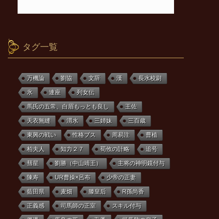
タグ一覧
万機論
劉協
文辞
漢
長水校尉
氷
連座
列女伝
馬氏の五常、白眉もっとも良し
王佐
天衣無縫
渭水
三姉妹
三百歳
東興の戦い
性格ブス
周易注
曹植
柏夫人
知力２７
荀攸の計略
追号
彗星
劉勝（中山靖王）
主将の神明鏡付与
陳寿
UR曹操×呂布
少帝の正妻
藍田県
麦畑
滕皇后
R孫尚香
正義感
司馬師の正室
スキル付与