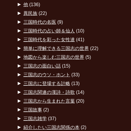
►
他
(136)
►
異民族
(22)
►
三国時代の名医
(9)
►
三国時代の占い師＆仙人
(10)
►
三国時代を彩った女性達
(41)
►
簡単に理解できる三国志の世界
(22)
►
地図から楽しむ三国志の世界
(5)
►
三国志の面白い話
(15)
►
三国志のウソ・ホント
(33)
►
三国志に登場する計略
(13)
►
三国志関連の漢詩・詩歌
(14)
►
三国志から生まれた言葉
(20)
►
三国故事
(2)
►
三国志雑学
(37)
►
紹介したい三国志関係の本
(2)