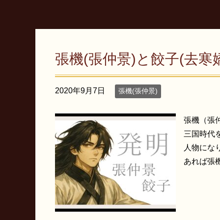
張機(張仲景)と餃子(去寒
2020年9月7日
張機(張仲景)
張機（張
三国時代
人物にな
あれば張機