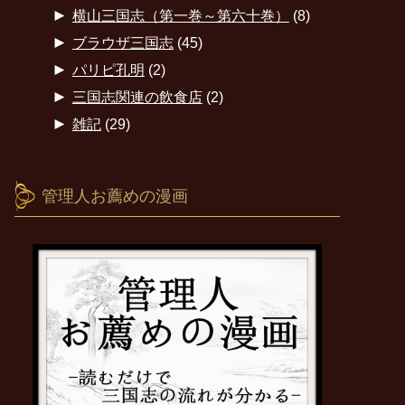
►
横山三国志（第一巻～第六十巻）
(8)
►
ブラウザ三国志
(45)
►
パリピ孔明
(2)
►
三国志関連の飲食店
(2)
►
雑記
(29)
管理人お薦めの漫画