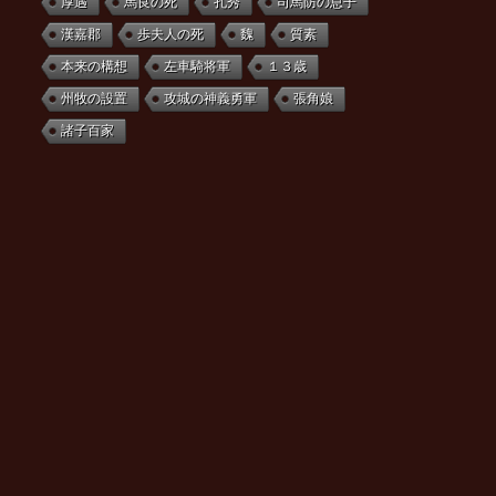
厚遇
馬良の死
孔秀
司馬防の息子
漢嘉郡
歩夫人の死
魏
質素
本来の構想
左車騎将軍
１３歳
州牧の設置
攻城の神義勇軍
張角娘
諸子百家