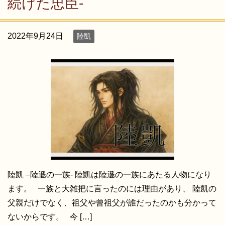
続けた忠臣-
2022年9月24日
陸凱
陸凱 –陸遜の一族- 陸凱は陸遜の一族にあたる人物になり
ます。 一族と大雑把に言ったのには理由があり、 陸凱の
父親だけでなく、祖父や曾祖父が誰だったのかも分かって
ないからです。 今 […]