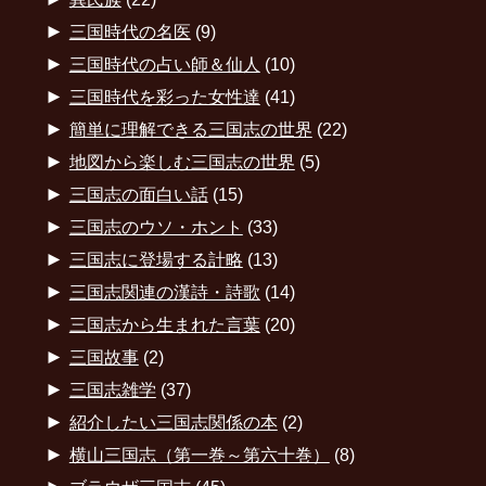
►
三国時代の名医
(9)
►
三国時代の占い師＆仙人
(10)
►
三国時代を彩った女性達
(41)
►
簡単に理解できる三国志の世界
(22)
►
地図から楽しむ三国志の世界
(5)
►
三国志の面白い話
(15)
►
三国志のウソ・ホント
(33)
►
三国志に登場する計略
(13)
►
三国志関連の漢詩・詩歌
(14)
►
三国志から生まれた言葉
(20)
►
三国故事
(2)
►
三国志雑学
(37)
►
紹介したい三国志関係の本
(2)
►
横山三国志（第一巻～第六十巻）
(8)