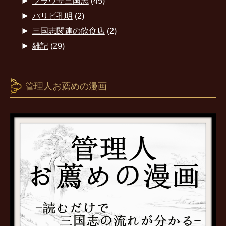
►
ブラウザ三国志
(45)
►
パリピ孔明
(2)
►
三国志関連の飲食店
(2)
►
雑記
(29)
管理人お薦めの漫画