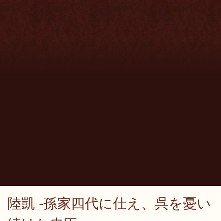
陸凱 -孫家四代に仕え、呉を憂い