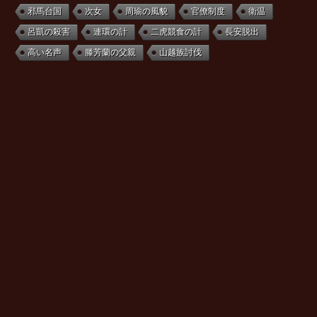
邪馬台国
次女
周瑜の風貌
官僚制度
衛温
呂凱の殺害
連環の計
二虎競食の計
長安脱出
高い名声
滕芳蘭の父親
山越族討伐