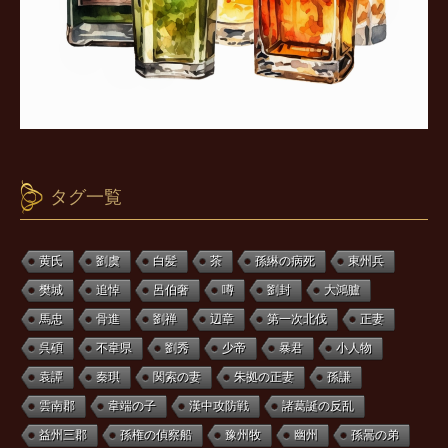
タグ一覧
黄氏
劉虞
白髪
茶
孫綝の病死
東州兵
樊城
追悼
呂伯奢
噂
劉封
大鴻臚
馬忠
骨進
劉禅
辺章
第一次北伐
正妻
呉碩
不韋県
劉秀
少帝
暴君
小人物
袁譚
秦琪
関索の妻
朱拠の正妻
孫謙
雲南郡
韋端の子
漢中攻防戦
諸葛誕の反乱
益州三郡
孫権の偵察船
豫州牧
幽州
孫暠の弟