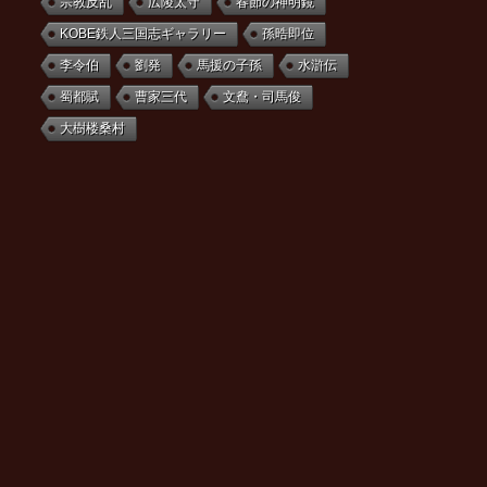
宗教反乱
広陵太守
春節の神明鏡
KOBE鉄人三国志ギャラリー
孫晧即位
李令伯
劉発
馬援の子孫
水滸伝
蜀都賦
曹家三代
文鴦・司馬俊
大樹楼桑村