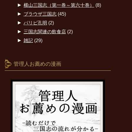
►
横山三国志（第一巻～第六十巻）
(8)
►
ブラウザ三国志
(45)
►
パリピ孔明
(2)
►
三国志関連の飲食店
(2)
►
雑記
(29)
管理人お薦めの漫画