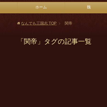
ホーム
魏
なんでも三国志
TOP
関帝
「関帝」タグの記事一覧