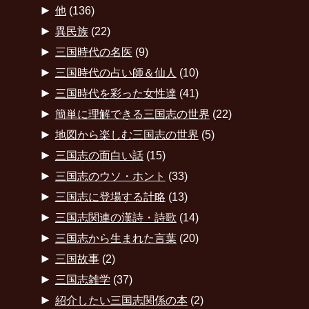
►
他
(136)
►
異民族
(22)
►
三国時代の名医
(9)
►
三国時代の占い師＆仙人
(10)
►
三国時代を彩った女性達
(41)
►
簡単に理解できる三国志の世界
(22)
►
地図から楽しむ三国志の世界
(5)
►
三国志の面白い話
(15)
►
三国志のウソ・ホント
(33)
►
三国志に登場する計略
(13)
►
三国志関連の漢詩・詩歌
(14)
►
三国志から生まれた言葉
(20)
►
三国故事
(2)
►
三国志雑学
(37)
►
紹介したい三国志関係の本
(2)