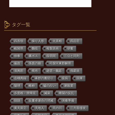
タグ一覧
四首領
操り人形
太原相
四品官
毗陵県
魏収
複製原画
胡奮
徐奉
裏ボス
葭萌関
三公と同列
厳政
孫賁の娘
司隸河東郡解県
漢興郡
蜀布
趙雲・魏延
孫覇派
会稽典録
蒋舒の裏切り
疫病
国庫
陽球
略称
嘘の占い
屠殺業
歩度根・泄帰泥
滅泉
雍闓の反乱
脱脱
反董卓連合の消滅
演奏準備
黄天當立
天地人
天の川
三方面侵攻