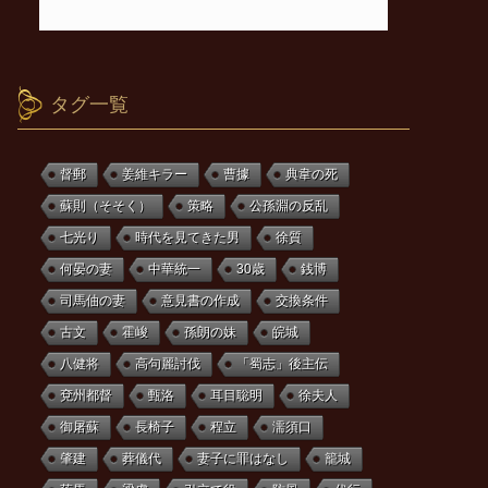
タグ一覧
督郵
姜維キラー
曹據
典韋の死
蘇則（そそく）
策略
公孫淵の反乱
七光り
時代を見てきた男
徐質
何晏の妻
中華統一
30歳
銭博
司馬伷の妻
意見書の作成
交換条件
古文
霍峻
孫朗の妹
皖城
八健将
高句麗討伐
「蜀志」後主伝
兗州都督
甄洛
耳目聡明
徐夫人
御屠蘇
長椅子
程立
濡須口
肇建
葬儀代
妻子に罪はなし
籠城