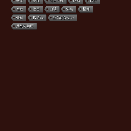
落馬
梁虔
引立て役
防風
代行
徐邈
絞首
山賊
朱績
楊修
楊奉
撤退戦
記録が少ない
反乱の鎮圧