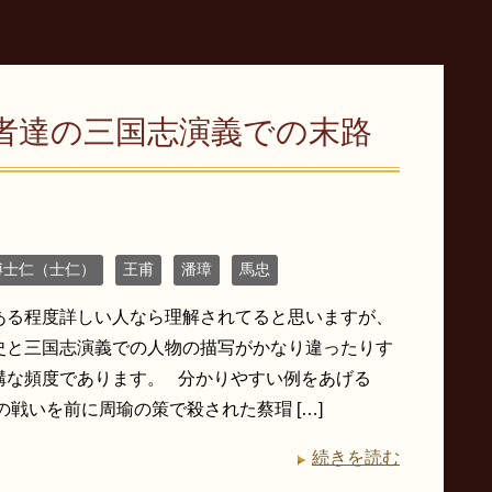
者達の三国志演義での末路
傅士仁（士仁）
王甫
潘璋
馬忠
ある程度詳しい人なら理解されてると思いますが、
史と三国志演義での人物の描写がかなり違ったりす
構な頻度であります。 分かりやすい例をあげる
の戦いを前に周瑜の策で殺された蔡瑁 […]
続きを読む