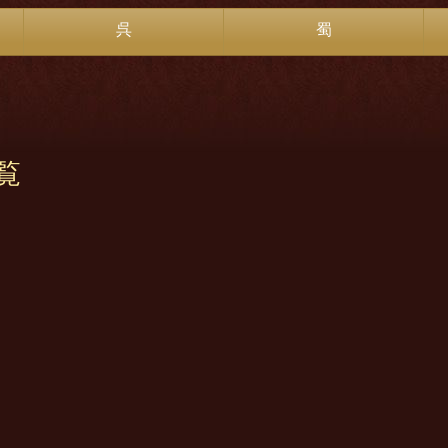
呉
蜀
覧