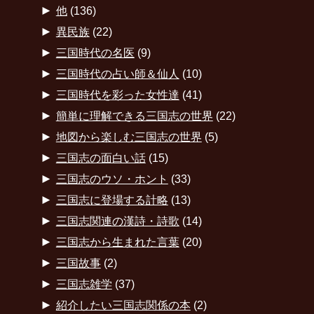
►
他
(136)
►
異民族
(22)
►
三国時代の名医
(9)
►
三国時代の占い師＆仙人
(10)
►
三国時代を彩った女性達
(41)
►
簡単に理解できる三国志の世界
(22)
►
地図から楽しむ三国志の世界
(5)
►
三国志の面白い話
(15)
►
三国志のウソ・ホント
(33)
►
三国志に登場する計略
(13)
►
三国志関連の漢詩・詩歌
(14)
►
三国志から生まれた言葉
(20)
►
三国故事
(2)
►
三国志雑学
(37)
►
紹介したい三国志関係の本
(2)