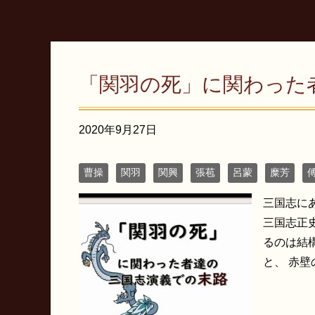
「関羽の死」に関わった
2020年9月27日
曹操
関羽
関興
張苞
呂蒙
糜芳
三国志に
三国志正
るのは結
と、 赤壁