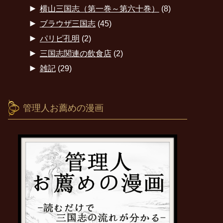
►
横山三国志（第一巻～第六十巻）
(8)
►
ブラウザ三国志
(45)
►
パリピ孔明
(2)
►
三国志関連の飲食店
(2)
►
雑記
(29)
管理人お薦めの漫画