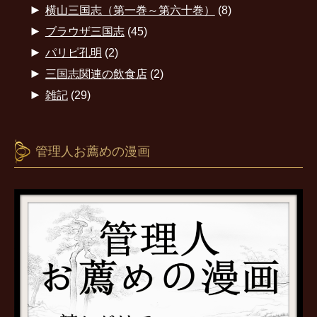
►
横山三国志（第一巻～第六十巻）
(8)
►
ブラウザ三国志
(45)
►
パリピ孔明
(2)
►
三国志関連の飲食店
(2)
►
雑記
(29)
管理人お薦めの漫画