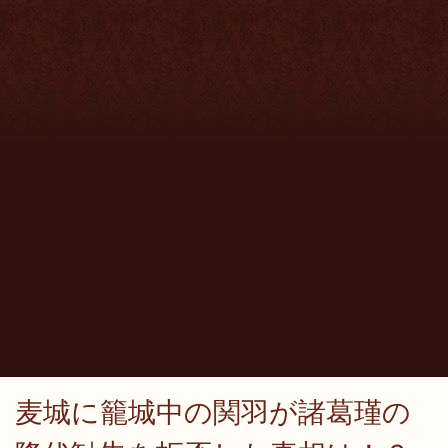
麦城に籠城中の関羽が諸葛瑾の