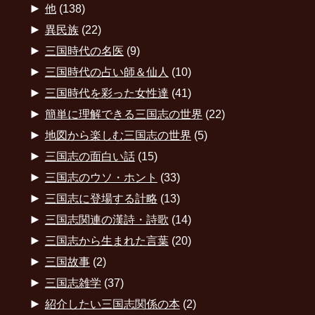
►
他
(138)
►
異民族
(22)
►
三国時代の名医
(9)
►
三国時代の占い師＆仙人
(10)
►
三国時代を彩った女性達
(41)
►
簡単に理解できる三国志の世界
(22)
►
地図から楽しむ三国志の世界
(5)
►
三国志の面白い話
(15)
►
三国志のウソ・ホント
(33)
►
三国志に登場する計略
(13)
►
三国志関連の漢詩・詩歌
(14)
►
三国志から生まれた言葉
(20)
►
三国故事
(2)
►
三国志雑学
(37)
►
紹介したい三国志関係の本
(2)