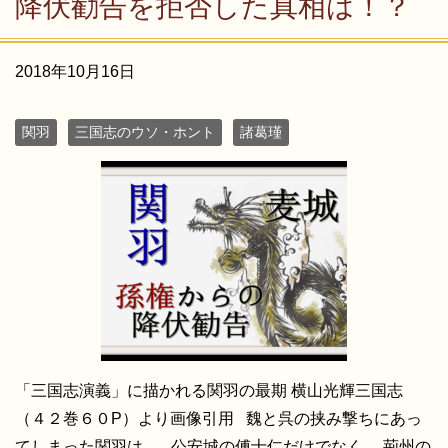
降伏勧告を拒否した真相は！？
2018年10月16日
関羽
三国志のウソ・ホント
諸葛瑾
「三国志演義」に描かれる関羽の最期 横山光輝三国志
（４２巻６０P）より画像引用 魏と呉の挟み撃ちにあっ
てしまった関羽は、 公安城の傅士仁だけでなく、 荊州の