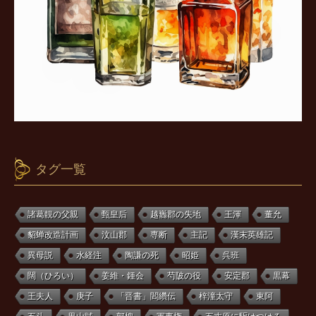
タグ一覧
諸葛靚の父親
甄皇后
越巂郡の失地
王渾
董允
貂蝉改造計画
汶山郡
専断
主記
漢末英雄記
異母説
水経注
陶謙の死
昭姫
呉班
闊（ひろい）
姜維・鍾会
芍陂の役
安定郡
黒幕
王夫人
庚子
「晋書」閻纘伝
梓潼太守
東阿