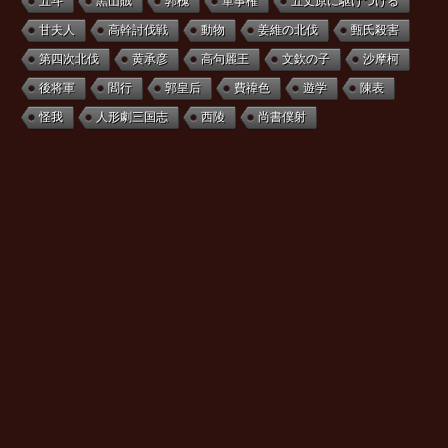
五斗
黒山賊
郭槐
軍事権
五丈原に駆けつける
甘夫人
高幹討伐戦
動物
姜維の北伐
甄氏殺害
第四次北伐
黄承彦
高句麗王
文欽の子
沙摩柯
後将軍
閻行
郭皇后
費禕色
遊学
陳表
怪我
人形劇三国志
西陵
尚書僕射