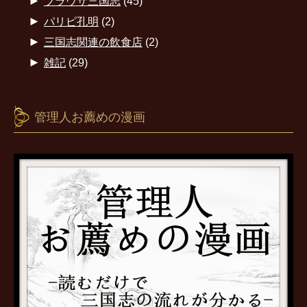
►
ブラウザ三国志
(45)
►
パリピ孔明
(2)
►
三国志関連の飲食店
(2)
►
雑記
(29)
管理人お薦めの漫画