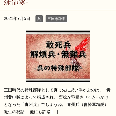
殊部隊-
2021年7月5日
呉
三国志雑学
三国時代の特殊部隊として真っ先に思い浮かぶのは、 青
州黄巾賊によって構成され、 曹操が飛躍させるきっかけ
となった「青州兵」でしょうね。 青州兵（曹操軍精鋭）
誕生の秘話 他にも許褚 […]