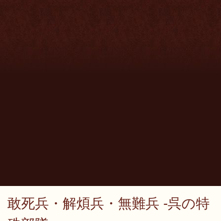
敢死兵・解煩兵・無難兵 -呉の特