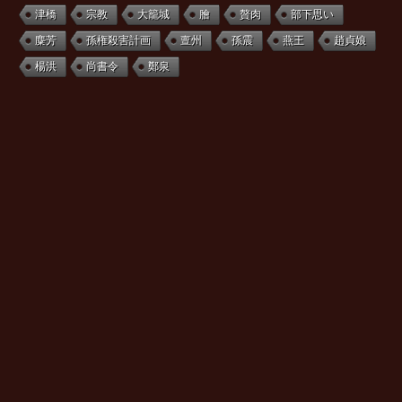
津橋
宗教
大籠城
膾
贅肉
部下思い
麋芳
孫権殺害計画
亶州
孫震
燕王
趙貞娘
楊洪
尚書令
鄭泉