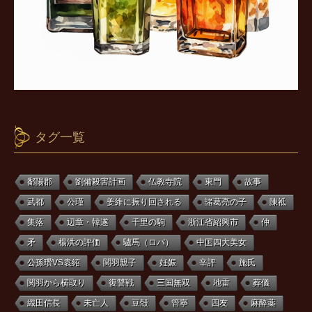
タグ一覧
鄱陽郡
劉備殺害計画
仏教寺院
東門
故事
武都
公瑾
姜維に振り回される
諸葛亮の子
陳祗
集落
辺章・韓遂
千里の駒
浙江省紹興市
仲
矛
楊洪の評価
驢馬（ロバ）
中国四大美女
公孫瓚VS袁紹
関羽親子
妊娠
辛評
施氏
関羽から横取り
復讐戦
三国無双
地雷
葬儀
織田信長
未亡人
豆殻
管寧
四友
麻酔薬