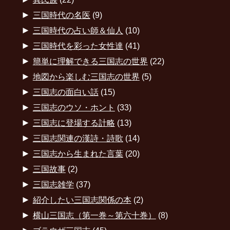
►
三国時代の名医
(9)
►
三国時代の占い師＆仙人
(10)
►
三国時代を彩った女性達
(41)
►
簡単に理解できる三国志の世界
(22)
►
地図から楽しむ三国志の世界
(5)
►
三国志の面白い話
(15)
►
三国志のウソ・ホント
(33)
►
三国志に登場する計略
(13)
►
三国志関連の漢詩・詩歌
(14)
►
三国志から生まれた言葉
(20)
►
三国故事
(2)
►
三国志雑学
(37)
►
紹介したい三国志関係の本
(2)
►
横山三国志（第一巻～第六十巻）
(8)