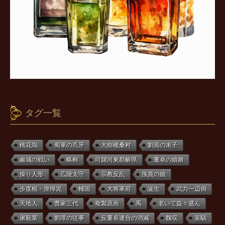
タグ一覧
桃花塢
蜀軍の爪牙
大樹楼桑村
劉焉の末子
鹵城の戦い
略称
司隸河東郡解県
董卓の娘婿
操り人形
広陵太守
宗教反乱
孫賁の娘
歩度根・泄帰泥
輔国
大将軍府
誕生
武力一辺倒
天地人
曹家三代
複製原画
禹
老いて益々盛ん
屠殺業
劉璋の従事
反董卓連合の消滅
魏収
裴駰