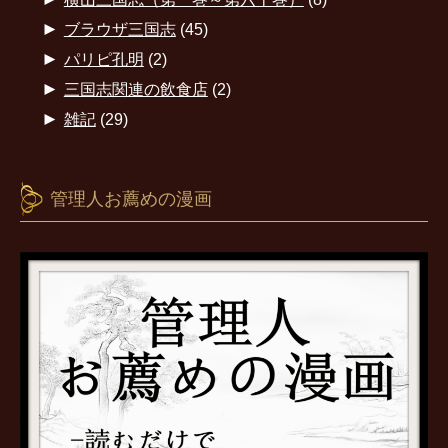
►
ブラウザ三国志
(45)
►
パリピ孔明
(2)
►
三国志関連の飲食店
(2)
►
雑記
(29)
管理人お薦めの漫画