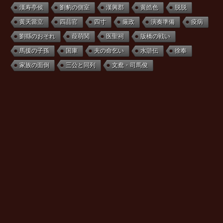
漢寿亭侯
劉豹の側室
漢興郡
黄皓色
脱脱
黄天當立
四品官
四寸
厳政
演奏準備
疫病
劉繇のおそれ
葭萌関
医聖祠
版橋の戦い
馬援の子孫
国庫
夫の命乞い
水滸伝
徐奉
家族の面倒
三公と同列
文鴦・司馬俊