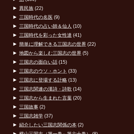
►
異民族
(22)
►
三国時代の名医
(9)
►
三国時代の占い師＆仙人
(10)
►
三国時代を彩った女性達
(41)
►
簡単に理解できる三国志の世界
(22)
►
地図から楽しむ三国志の世界
(5)
►
三国志の面白い話
(15)
►
三国志のウソ・ホント
(33)
►
三国志に登場する計略
(13)
►
三国志関連の漢詩・詩歌
(14)
►
三国志から生まれた言葉
(20)
►
三国故事
(2)
►
三国志雑学
(37)
►
紹介したい三国志関係の本
(2)
►
横山三国志（第一巻～第六十巻）
(8)