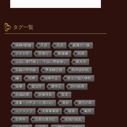
タグ一覧
孫権×劉備
子房
天水
顧雍の一族
２６５年
苦寒行
劉備像
烏鵲
上品に寒門無く、下品に勢族無し
善光寺
百戯の帝明鏡
季漢輔臣賛
荊州攻防戦
繡
当帰
汝南平定
名士の協力体制
楽肇
梁父吟
豊悼王
詩の経典
合成結果
居巣県長
長文
度量・公平さ・仁慈の心
骨折
曹丕の馬
エクストラ
大将軍軍師
寝座
柘県
百周年
五星出度分記
女賊の反乱