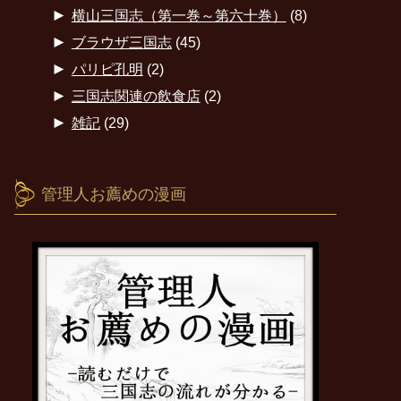
►
横山三国志（第一巻～第六十巻）
(8)
►
ブラウザ三国志
(45)
►
パリピ孔明
(2)
►
三国志関連の飲食店
(2)
►
雑記
(29)
管理人お薦めの漫画