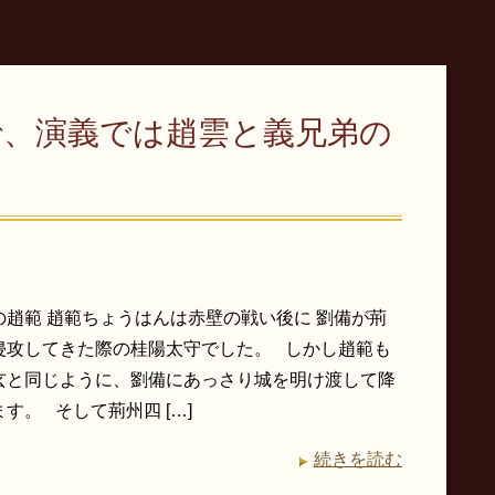
で、演義では趙雲と義兄弟の
の趙範 趙範ちょうはんは赤壁の戦い後に 劉備が荊
侵攻してきた際の桂陽太守でした。 しかし趙範も
玄と同じように、劉備にあっさり城を明け渡して降
す。 そして荊州四 […]
続きを読む