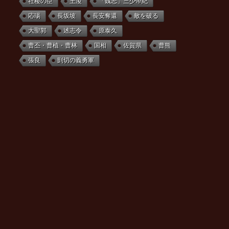
社稷の臣
王淩
「魏志」三少帝紀
応瑒
長坂坡
長安奪還
敵を破る
大聖郭
述志令
原泰久
曹丕・曹植・曹林
国相
佐賀県
曹熊
張良
剴切の義勇軍