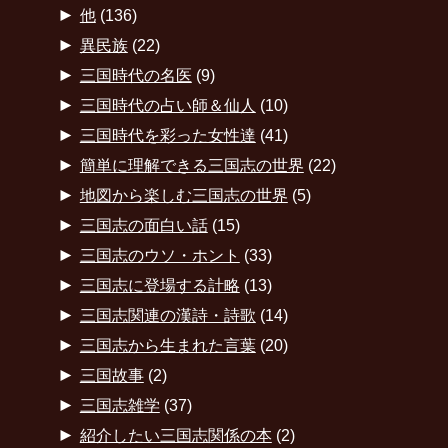
►
他
(136)
►
異民族
(22)
►
三国時代の名医
(9)
►
三国時代の占い師＆仙人
(10)
►
三国時代を彩った女性達
(41)
►
簡単に理解できる三国志の世界
(22)
►
地図から楽しむ三国志の世界
(5)
►
三国志の面白い話
(15)
►
三国志のウソ・ホント
(33)
►
三国志に登場する計略
(13)
►
三国志関連の漢詩・詩歌
(14)
►
三国志から生まれた言葉
(20)
►
三国故事
(2)
►
三国志雑学
(37)
►
紹介したい三国志関係の本
(2)