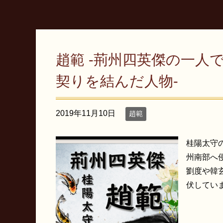
趙範 -荊州四英傑の一人
契りを結んだ人物-
2019年11月10日
趙範
桂陽太守
州南部へ
劉度や韓
伏していま