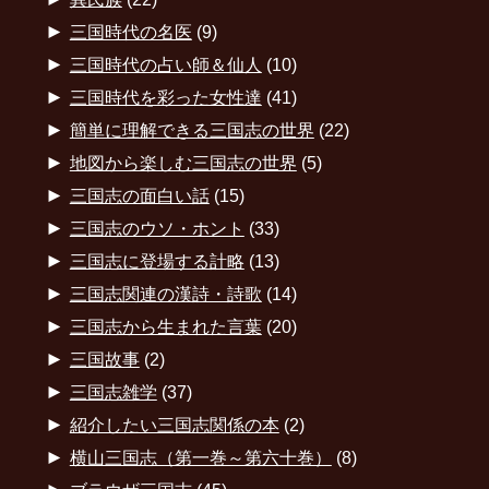
►
三国時代の名医
(9)
►
三国時代の占い師＆仙人
(10)
►
三国時代を彩った女性達
(41)
►
簡単に理解できる三国志の世界
(22)
►
地図から楽しむ三国志の世界
(5)
►
三国志の面白い話
(15)
►
三国志のウソ・ホント
(33)
►
三国志に登場する計略
(13)
►
三国志関連の漢詩・詩歌
(14)
►
三国志から生まれた言葉
(20)
►
三国故事
(2)
►
三国志雑学
(37)
►
紹介したい三国志関係の本
(2)
►
横山三国志（第一巻～第六十巻）
(8)