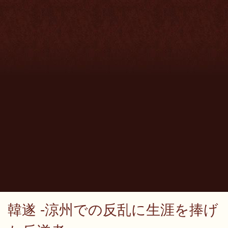
韓遂 -涼州での反乱に生涯を捧げ