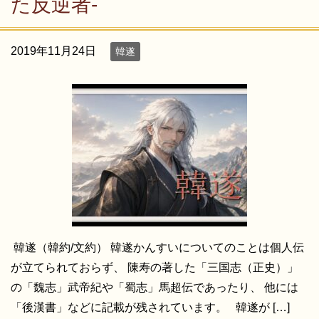
た反逆者-
2019年11月24日
韓遂
韓遂（韓約/文約） 韓遂かんすいについてのことは個人伝
が立てられておらず、 陳寿の著した「三国志（正史）」
の「魏志」武帝紀や「蜀志」馬超伝であったり、 他には
「後漢書」などに記載が残されています。 韓遂が […]