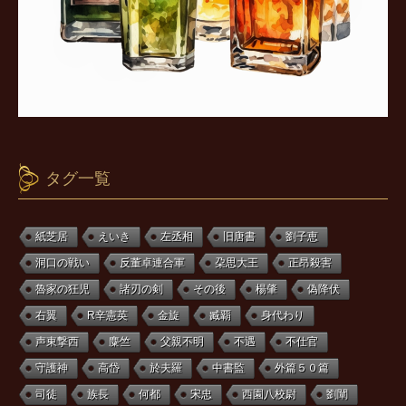
タグ一覧
紙芝居
えいき
左丞相
旧唐書
劉子恵
洞口の戦い
反董卓連合軍
朶思大王
正昂殺害
魯家の狂児
諸刃の剣
その後
楊肇
偽降伏
右翼
R辛憲英
金旋
臧覇
身代わり
声東撃西
麋竺
父親不明
不遇
不仕官
守護神
高岱
於夫羅
中書監
外篇５０篇
司徒
族長
何都
宋忠
西園八校尉
劉闡