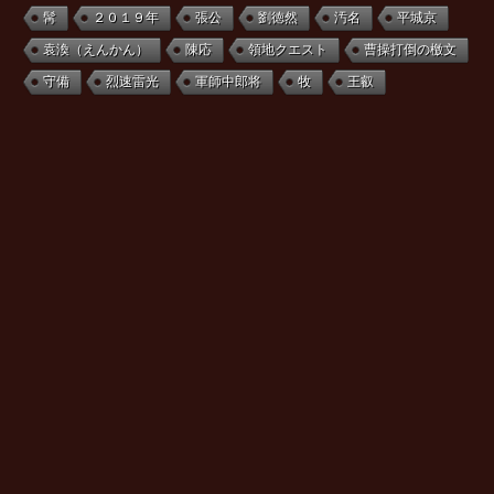
髯
２０１９年
張公
劉徳然
汚名
平城京
袁渙（えんかん）
陳応
領地クエスト
曹操打倒の檄文
守備
烈速雷光
軍師中郎将
牧
王叡