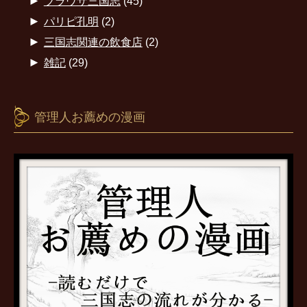
►
ブラウザ三国志
(45)
►
パリピ孔明
(2)
►
三国志関連の飲食店
(2)
►
雑記
(29)
管理人お薦めの漫画