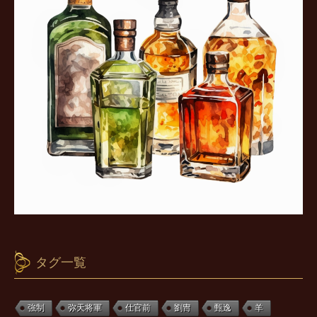
タグ一覧
強制
弥天将軍
仕官前
劉冑
甄逸
羊