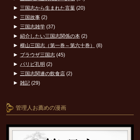
►
三国志から生まれた言葉
(20)
►
三国故事
(2)
►
三国志雑学
(37)
►
紹介したい三国志関係の本
(2)
►
横山三国志（第一巻～第六十巻）
(8)
►
ブラウザ三国志
(45)
►
パリピ孔明
(2)
►
三国志関連の飲食店
(2)
►
雑記
(29)
管理人お薦めの漫画