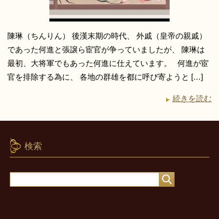
陳琳（ちんりん） 後漢末期の時代、 外戚（皇帝の親戚）
であった何進と張譲ら宦官が争っていましたが、 陳琳は
最初、大将軍でもあった何進に仕えています。 何進が宦
官を排除する為に、 各地の群雄を都に呼び寄ようと […]
続きを読む
検索