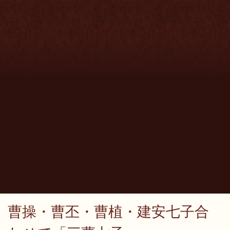
曹操・曹丕・曹植・建安七子合