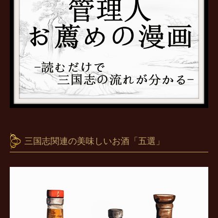
三国志関連の美味しいお酒「五選」