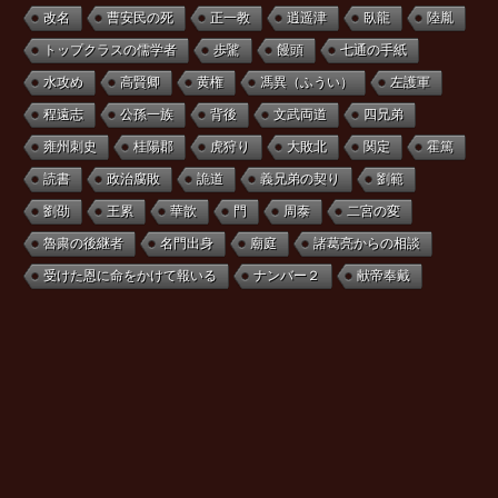
改名
曹安民の死
正一教
逍遥津
臥龍
陸胤
トップクラスの儒学者
歩騭
饅頭
七通の手紙
水攻め
高賢卿
黄権
馮異（ふうい）
左護軍
程遠志
公孫一族
背後
文武両道
四兄弟
雍州刺史
桂陽郡
虎狩り
大敗北
関定
霍篤
読書
政治腐敗
詭道
義兄弟の契り
劉範
劉劭
王累
華歆
門
周泰
二宮の変
魯粛の後継者
名門出身
廟庭
諸葛亮からの相談
受けた恩に命をかけて報いる
ナンバー２
献帝奉戴