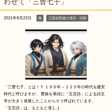
わせて「三曹七子」
2021年8月22日
魏
三国志関連の漢詩・詩歌
「三曹七子」とは！？ １９６年 – ２２０年の時代を建安
時代と呼びますが、 曹操を筆頭に「五言詩」による詩文
学が大きく発展したことからそう呼ばれています。
「五言詩」は、もともと漢 […]