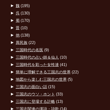
►
魏
(195)
►
呉
(130)
►
蜀
(170)
►
晋
(10)
►
他
(138)
►
異民族
(22)
►
三国時代の名医
(9)
►
三国時代の占い師＆仙人
(10)
►
三国時代を彩った女性達
(41)
►
簡単に理解できる三国志の世界
(22)
►
地図から楽しむ三国志の世界
(5)
►
三国志の面白い話
(15)
►
三国志のウソ・ホント
(33)
►
三国志に登場する計略
(13)
►
三国志関連の漢詩・詩歌
(14)