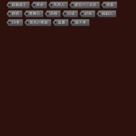
親魏倭王
寿命
馬商人
建安の三名医
発案
膀胱
曹爽伝
高櫓
伯成
郤揖
楊戯伝
16巻
黄色の軍旗
返書
親不孝