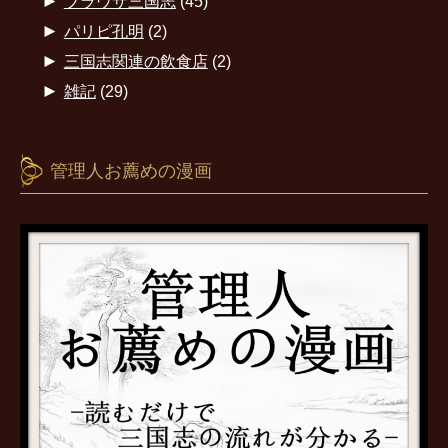
►
ブラウザ三国志
(45)
►
パリピ孔明
(2)
►
三国志関連の飲食店
(2)
►
雑記
(29)
管理人お薦めの漫画