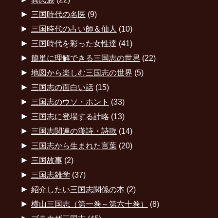
►
三国時代の名医
(9)
►
三国時代の占い師＆仙人
(10)
►
三国時代を彩った女性達
(41)
►
簡単に理解できる三国志の世界
(22)
►
地図から楽しむ三国志の世界
(5)
►
三国志の面白い話
(15)
►
三国志のウソ・ホント
(33)
►
三国志に登場する計略
(13)
►
三国志関連の漢詩・詩歌
(14)
►
三国志から生まれた言葉
(20)
►
三国故事
(2)
►
三国志雑学
(37)
►
紹介したい三国志関係の本
(2)
►
横山三国志（第一巻～第六十巻）
(8)