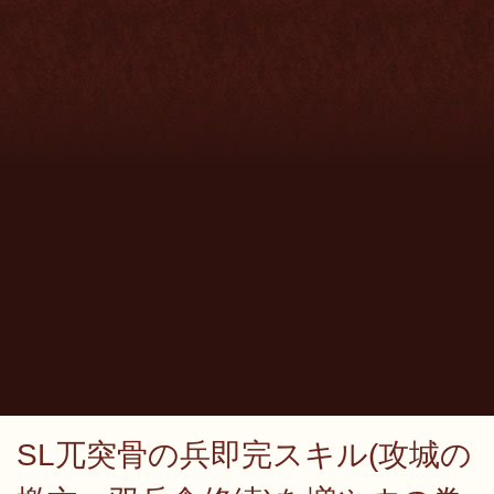
SL兀突骨の兵即完スキル(攻城の