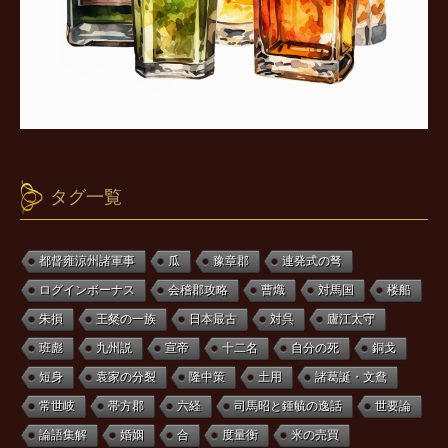
タグ一覧
都督雍涼州諸軍事
瓜
豫章郡
連発式の弩
ログインボーナス
会稽郡攻略
曹熾
対馬国
楼船
朱損
王粲の一族
日本最古
対呉
廬江太守
班彪
九州説
宣帝
十二名
自分の死
銅戈
短身
袁家の分裂
隆中策
土用
諸葛誕・文鴦
常世岐
帯方郡
六経
司馬昭と鍾毓の逸話
世要論
論語集解
婚姻
合
度量衡
米の売買