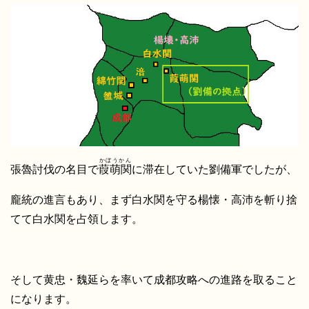
かぼうかん
張魯討伐の名目で
葭萌関
に滞在していた劉備軍でしたが、
龐統の進言もあり、まず白水関を守る楊懐・高沛を斬り捨
てて白水関を占領します。
そして黄忠・魏延らを率いて成都攻略への進路を取ること
になります。