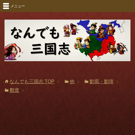
メニュー
なんでも三国志
TOP
他
劉焉・劉璋
鄭度