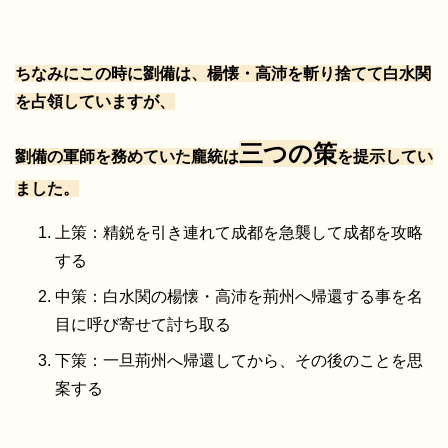
ちなみにこの時に劉備は、楊懐・高沛を斬り捨てて白水関
を占領していますが、
三つの策
劉備の軍師を務めていた龐統は
を提示してい
ました。
上策：精鋭を引き連れて成都を急襲して成都を攻略
する
中策：白水関の楊懐・高沛を荊州へ帰還する事を名
目に呼び寄せて討ち取る
下策：一旦荊州へ帰還してから、その後のことを思
案する