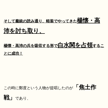
楊懐・高
そして龐統の読み通り、軽装でやってきた
沛を討ち取り、
白水関を占領
楊懐・高沛の兵を吸収する形で
するこ
とに成功！
「焦土作
この時に鄭度という人物が提唱したのが
戦」
であり、