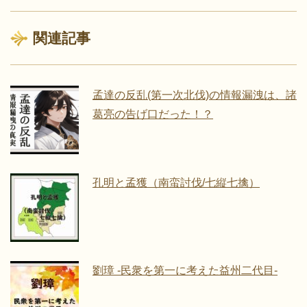
関連記事
孟達の反乱(第一次北伐)の情報漏洩は、諸
葛亮の告げ口だった！？
孔明と孟獲（南蛮討伐/七縦七擒）
劉璋 -民衆を第一に考えた益州二代目-