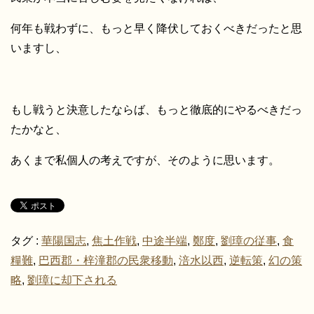
何年も戦わずに、もっと早く降伏しておくべきだったと思
いますし、
もし戦うと決意したならば、もっと徹底的にやるべきだっ
たかなと、
あくまで私個人の考えですが、そのように思います。
タグ :
華陽国志
,
焦土作戦
,
中途半端
,
鄭度
,
劉璋の従事
,
食
糧難
,
巴西郡・梓潼郡の民衆移動
,
涪水以西
,
逆転策
,
幻の策
略
,
劉璋に却下される