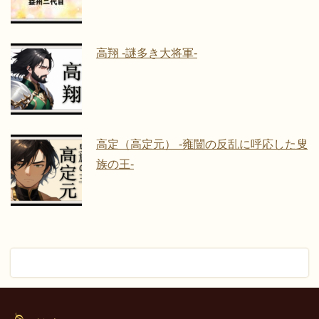
高翔 -謎多き大将軍-
高定（高定元） -雍闓の反乱に呼応した叟
族の王-