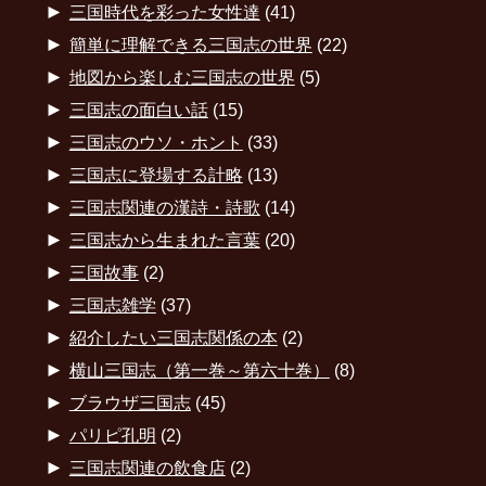
►
三国時代を彩った女性達
(41)
►
簡単に理解できる三国志の世界
(22)
►
地図から楽しむ三国志の世界
(5)
►
三国志の面白い話
(15)
►
三国志のウソ・ホント
(33)
►
三国志に登場する計略
(13)
►
三国志関連の漢詩・詩歌
(14)
►
三国志から生まれた言葉
(20)
►
三国故事
(2)
►
三国志雑学
(37)
►
紹介したい三国志関係の本
(2)
►
横山三国志（第一巻～第六十巻）
(8)
►
ブラウザ三国志
(45)
►
パリピ孔明
(2)
►
三国志関連の飲食店
(2)