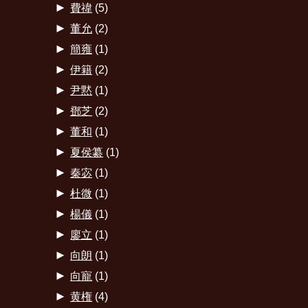
►
費禕
(5)
►
董允
(2)
►
簡雍
(1)
►
伊籍
(2)
►
尹黙
(1)
►
鄧芝
(2)
►
董和
(1)
►
夏侯纂
(1)
►
秦宓
(1)
►
杜微
(1)
►
楊儀
(1)
►
廖立
(1)
►
向朗
(1)
►
向寵
(1)
►
黄権
(4)