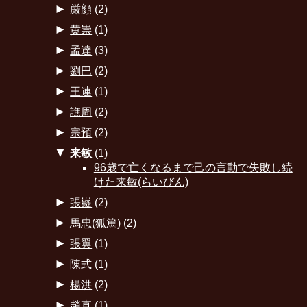
►
厳顔
(2)
►
黄崇
(1)
►
孟達
(3)
►
劉巴
(2)
►
王連
(1)
►
譙周
(2)
►
宗預
(2)
▼
来敏
(1)
96歳で亡くなるまで己の言動で失敗し続
けた来敏(らいびん)
►
張嶷
(2)
►
馬忠(狐篤)
(2)
►
張翼
(1)
►
陳式
(1)
►
楊洪
(2)
►
趙直
(1)