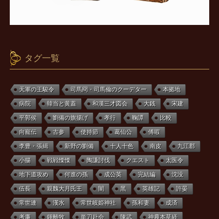
タグ一覧
天軍の王駿令
司馬冏・司馬倫のクーデター
本拠地
病院
韓当と黄蓋
和漢三才図会
大銭
宋建
平郭侯
劉備の旗揚げ
孝行
鞠譚
比較
向寵伝
古参
使持節
葛仙公
傅嘏
李豊・張緝
新野の劉備
十人十色
南皮
九江郡
小腸
戦戦慄慄
陶謙討伐
クエスト
太医令
地下道攻め
何進の孫
成公英
完結編
沈没
伍長
親魏大月氏王
闇
黑
英雄記
許晏
常世連
漢水
常世岐姫神社
孫和妻
成済
考廉
鍾離牧
単刀赴会
陳武
神農本草経