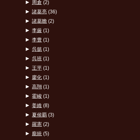
►
周倉
(2)
►
諸葛亮
(36)
►
諸葛瞻
(2)
►
李厳
(1)
►
李豊
(1)
►
呉懿
(1)
►
呉班
(1)
►
王平
(1)
►
廖化
(1)
►
高翔
(1)
►
霍峻
(1)
►
姜維
(8)
►
夏侯覇
(3)
►
羅憲
(2)
►
龐統
(5)