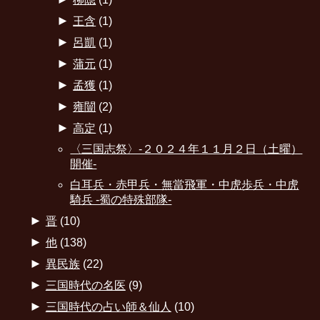
►
王含
(1)
►
呂凱
(1)
►
蒲元
(1)
►
孟獲
(1)
►
雍闓
(2)
►
高定
(1)
〈三国志祭〉-２０２４年１１月２日（土曜）
開催-
白耳兵・赤甲兵・無當飛軍・中虎歩兵・中虎
騎兵 -蜀の特殊部隊-
►
晋
(10)
►
他
(138)
►
異民族
(22)
►
三国時代の名医
(9)
►
三国時代の占い師＆仙人
(10)