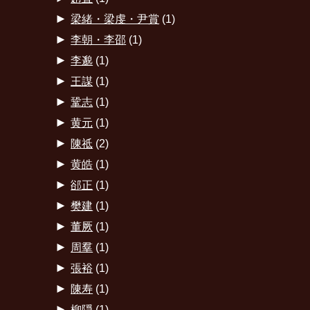
►
梁緒・梁虔・尹賞
(1)
►
李朝・李邵
(1)
►
李邈
(1)
►
王謀
(1)
►
鞏志
(1)
►
黄元
(1)
►
陳祗
(2)
►
黄皓
(1)
►
郤正
(1)
►
樊建
(1)
►
董厥
(1)
►
周羣
(1)
►
張裕
(1)
►
陳寿
(1)
►
柳隠
(1)