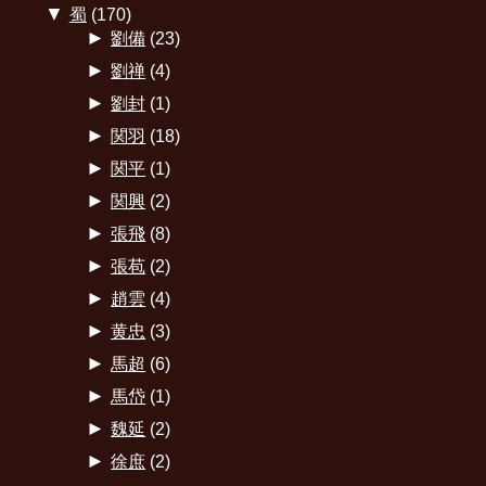
▼
蜀
(170)
►
劉備
(23)
►
劉禅
(4)
►
劉封
(1)
►
関羽
(18)
►
関平
(1)
►
関興
(2)
►
張飛
(8)
►
張苞
(2)
►
趙雲
(4)
►
黄忠
(3)
►
馬超
(6)
►
馬岱
(1)
►
魏延
(2)
►
徐庶
(2)