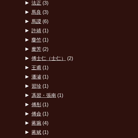
►
法正
(3)
►
馬良
(3)
►
馬謖
(6)
►
許靖
(1)
►
麋竺
(1)
►
糜芳
(2)
►
傅士仁（士仁）
(2)
►
王甫
(1)
►
潘濬
(1)
►
習珍
(1)
►
馮習・張南
(1)
►
傅彤
(1)
►
傅僉
(1)
►
蒋琬
(4)
►
蒋斌
(1)