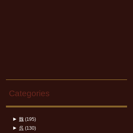
Categories
►
魏
(195)
►
呉
(130)