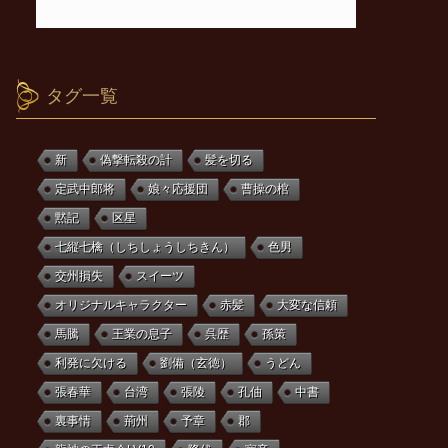
タグ一覧
新
偽撃転殺の計
髪を切る
定武中郎将
娘々応援団
曹操の棺
黙記
区星
七縦七檎（しちしょうしちきん）
色男
交州損失
スイーツ
オリジナルキャラクター
赤髪
大変な信頼
馬騰
王業の息子
呉歴
孫策
利発に欠ける
劉備（玄徳）
うどん
張春華
台湾
張陵
孔伷
中書
裏事情
荊州
予章
郡