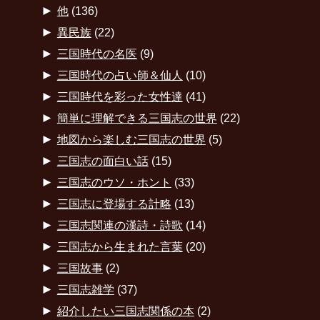
►
他
(136)
►
異民族
(22)
►
三国時代の名医
(9)
►
三国時代の占い師＆仙人
(10)
►
三国時代を彩った女性達
(41)
►
簡単に理解できる三国志の世界
(22)
►
地図から楽しむ三国志の世界
(5)
►
三国志の面白い話
(15)
►
三国志のウソ・ホント
(33)
►
三国志に登場する計略
(13)
►
三国志関連の漢詩・詩歌
(14)
►
三国志から生まれた言葉
(20)
►
三国故事
(2)
►
三国志雑学
(37)
►
紹介したい三国志関係の本
(2)