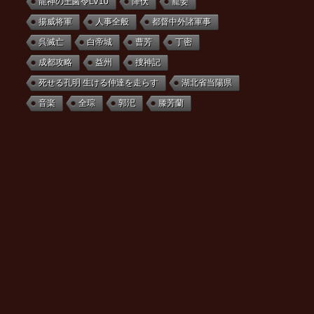
龍神の王鹵令LV10
降伏
寵妾
揚威将軍
人事全般
都督中外諸軍事
呉滅亡
白帝城
曹芳
丁密
成都攻略
益州
捜神記
死せる孔明 生ける仲達を走らす
湖北省当陽県
音楽
全琮
郭汜
滕芳蘭