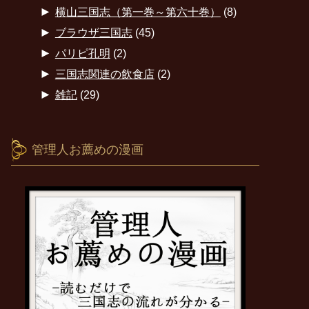
►
横山三国志（第一巻～第六十巻）
(8)
►
ブラウザ三国志
(45)
►
パリピ孔明
(2)
►
三国志関連の飲食店
(2)
►
雑記
(29)
管理人お薦めの漫画