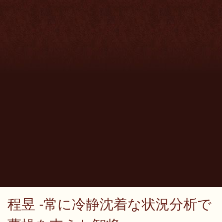
程昱 -常に冷静沈着な状況分析で