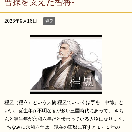
曹操を支えた智将-
2023年9月16日
程昱
程昱（程立）という人物 程昱ていいくは字を「中徳」と
いい、誕生年が不明な者が多い三国時代にあって、 きち
んと誕生年が永和六年だと伝わっている人物になります。
ちなみに永和六年は、現在の西暦に直すと１４１年の