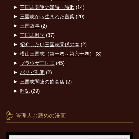
►
三国志関連の漢詩・詩歌
(14)
►
三国志から生まれた言葉
(20)
►
三国故事
(2)
►
三国志雑学
(37)
►
紹介したい三国志関係の本
(2)
►
横山三国志（第一巻～第六十巻）
(8)
►
ブラウザ三国志
(45)
►
パリピ孔明
(2)
►
三国志関連の飲食店
(2)
►
雑記
(29)
管理人お薦めの漫画