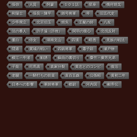
張弥
人質
阿蒙
１０１話
星座
俄何焼戈
和陽士
張良・陳平
雑号将軍
琴
旧五代史
少帝廃立
北宮伯玉
焼失
王粲の師
八友
法の番人
許子遠（許攸）
関羽の腹心
北伐反対
董白
侍女
湖南文山
四瀆
暗愚
羌族の戦法
隠遁
冀城の戦い
四鎮将軍
蕭子顕
瀬戸物
横江・牛渚
勧誘
蘇由の裏切り
麋竺・糜芳兄弟
子龍
司馬衷
袁家分裂
黄忠とのコンビ
復活
老驥
一騎打ちの前菜
直百五銖
公孫昭
黄初二年
日本への影響
軍師将軍
都尉
河内国
献帝伝