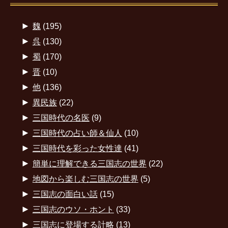
►
魏
(195)
►
呉
(130)
►
蜀
(170)
►
晋
(10)
►
他
(136)
►
異民族
(22)
►
三国時代の名医
(9)
►
三国時代の占い師＆仙人
(10)
►
三国時代を彩った女性達
(41)
►
簡単に理解できる三国志の世界
(22)
►
地図から楽しむ三国志の世界
(5)
►
三国志の面白い話
(15)
►
三国志のウソ・ホント
(33)
►
三国志に登場する計略
(13)