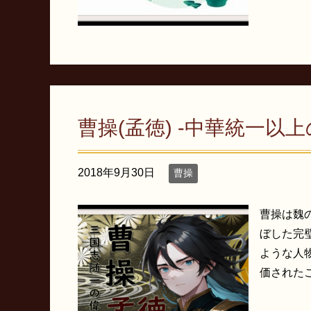
曹操(孟徳) -中華統一以
2018年9月30日
曹操
曹操は魏
ぼした完
ような人
価されたこ