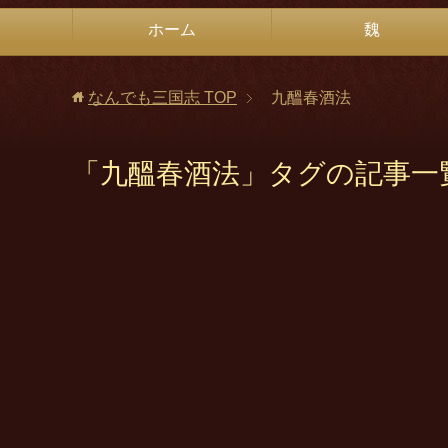
ホーム
魏
なんでも三国志
TOP
九醞春酒法
「九醞春酒法」タグの記事一