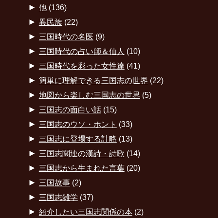
►
他
(136)
►
異民族
(22)
►
三国時代の名医
(9)
►
三国時代の占い師＆仙人
(10)
►
三国時代を彩った女性達
(41)
►
簡単に理解できる三国志の世界
(22)
►
地図から楽しむ三国志の世界
(5)
►
三国志の面白い話
(15)
►
三国志のウソ・ホント
(33)
►
三国志に登場する計略
(13)
►
三国志関連の漢詩・詩歌
(14)
►
三国志から生まれた言葉
(20)
►
三国故事
(2)
►
三国志雑学
(37)
►
紹介したい三国志関係の本
(2)