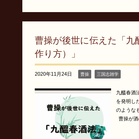
曹操が後世に伝えた「九
作り方）」
2020年11月24日
曹操
三国志雑学
九醞春酒
を発明し
のような
曹操が酒の