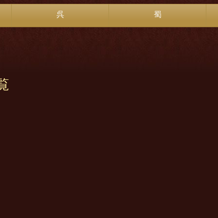
呉
蜀
覧