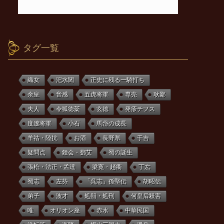
タグ一覧
織女
汜水関
正史に残る一騎打ち
余皇
音感
五虎将軍
専売
耿鄙
夫人
令狐徳棻
玄徳
発疹チフス
度遼将軍
小石
馬岱の成長
羊祜・陸抗
お酒
長野県
于吉
疑問点
鍾会・鄧艾
蜀の誕生
張松・法正・孟達
梁寛・趙衢
丁厷
蜀志
左芬
「呉志」孫堅伝
胡昭伝
弟子
波才
処罰・処刑
何皇后殺害
唯
オリオン座
赤水
中華民国