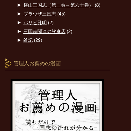
►
横山三国志（第一巻～第六十巻）
(8)
►
ブラウザ三国志
(45)
►
パリピ孔明
(2)
►
三国志関連の飲食店
(2)
►
雑記
(29)
管理人お薦めの漫画