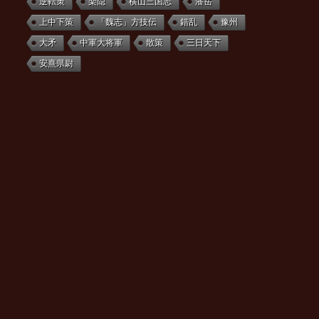
逆転策
楽隠
横山三国志
潘岳
上中下策
「魏志」方技伝
錯乱
豫州
大矛
中軍大将軍
散策
三日天下
安熹県尉