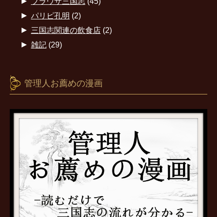
►
ブラウザ三国志
(45)
►
パリピ孔明
(2)
►
三国志関連の飲食店
(2)
►
雑記
(29)
管理人お薦めの漫画