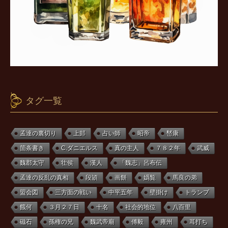
タグ一覧
孟達の裏切り
上邽
占い師
昭帝
嵆康
箇条書き
C.ダニエルス
真の主人
７８２年
武威
魏郡太守
壮侯
漢人
「魏志」呂布伝
孟達の反乱の真相
段熲
画餅
嬀覧
馬良の弟
盟会図
三方面の戦い
中平五年
壁掛け
トランプ
餓何
３月２７日
十名
社会的地位
八百里
磁石
孫権の兄
魏武帝廟
傅毅
雍州
耳打ち