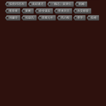
張燕VS呂布
袁紹遺児
「魏志」裴潜伝
戦略
竜骨車
劉豹
命令違反
帯来洞主
永安都督
鴻臚寺
拓跋氏
景耀元年
馬の鞍
李孚
長崎