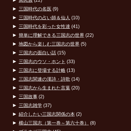
►
異民族
(22)
►
三国時代の名医
(9)
►
三国時代の占い師＆仙人
(10)
►
三国時代を彩った女性達
(41)
►
簡単に理解できる三国志の世界
(22)
►
地図から楽しむ三国志の世界
(5)
►
三国志の面白い話
(15)
►
三国志のウソ・ホント
(33)
►
三国志に登場する計略
(13)
►
三国志関連の漢詩・詩歌
(14)
►
三国志から生まれた言葉
(20)
►
三国故事
(2)
►
三国志雑学
(37)
►
紹介したい三国志関係の本
(2)
►
横山三国志（第一巻～第六十巻）
(8)