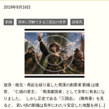
2019年9月16日
劉備
簡単に理解できる三国志の世界
諸葛亮
放浪・敗北・再起を繰り返した蜀漢の創業者 劉備 は後
世、「仁徳の君主」「蜀漢建国者」として非常に有名にな
りました。 しかし正史である『三国志』（陳寿著）を見
ると、 若い頃の劉備は長年にわたり安定した地盤を持 […]