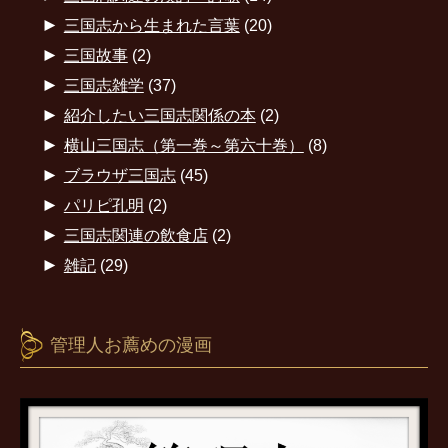
►
三国志から生まれた言葉
(20)
►
三国故事
(2)
►
三国志雑学
(37)
►
紹介したい三国志関係の本
(2)
►
横山三国志（第一巻～第六十巻）
(8)
►
ブラウザ三国志
(45)
►
パリピ孔明
(2)
►
三国志関連の飲食店
(2)
►
雑記
(29)
管理人お薦めの漫画