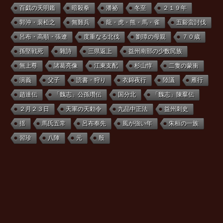
百戯の天明鑑
暗殺拳
潘祕
冬至
２１９年
郭沖・裴松之
無難兵
龍・虎・熊・馬・雀
五谿蛮討伐
呂布・高順・張遼
度重なる北伐
劉璋の母親
７０歳
孫堅戦死
雜詩
三県返上
益州南部の少数民族
無上尊
諸葛亮像
江東支配
杉山惇
二隻の蒙衝
演義
父子
読書・狩り
衣錦夜行
陸議
雁行
趙達伝
「魏志」公孫瓚伝
国分北
「魏志」陳羣伝
２月２３日
天軍の天勅令
九品中正法
益州刺史
揺
馬氏五常
呂布奉先
風が強い年
朱桓の一族
習珍
八陣
元
殷