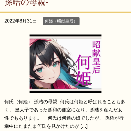
孫晧の母親-
2022年8月31日
何姫（昭献皇后）
何氏（何姫）-孫晧の母親- 何氏は何姫と呼ばれることも多
く、 皇太子であった孫和の側室になり、孫晧を産んだ女
性でもあります。 何氏は何遂の娘でしたが、 孫権が行
幸中にたまたま何氏を見かけたのが […]