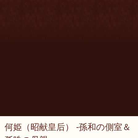
何姫（昭献皇后） -孫和の側室＆