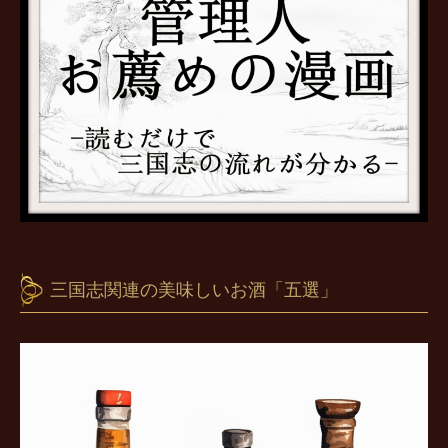
三国志関連の美味しいお酒「五選」