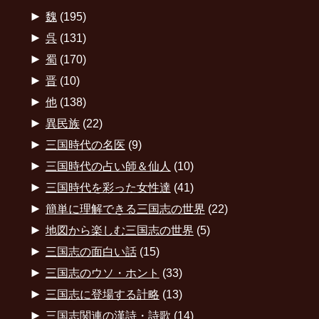
►
魏
(195)
►
呉
(131)
►
蜀
(170)
►
晋
(10)
►
他
(138)
►
異民族
(22)
►
三国時代の名医
(9)
►
三国時代の占い師＆仙人
(10)
►
三国時代を彩った女性達
(41)
►
簡単に理解できる三国志の世界
(22)
►
地図から楽しむ三国志の世界
(5)
►
三国志の面白い話
(15)
►
三国志のウソ・ホント
(33)
►
三国志に登場する計略
(13)
►
三国志関連の漢詩・詩歌
(14)