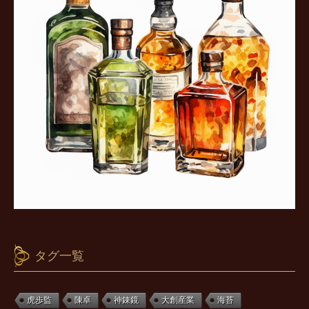
タグ一覧
虎歩監
陳卓
神錬鏡
大創産業
海苔