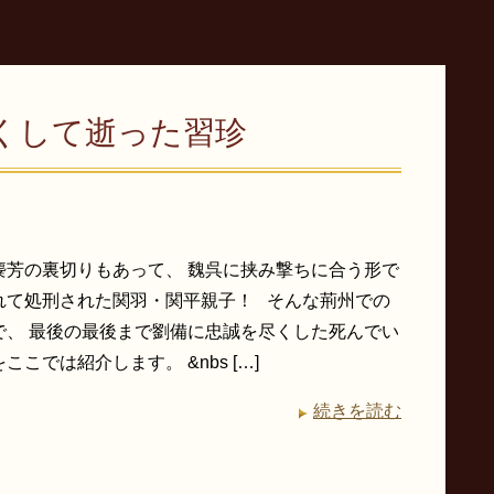
くして逝った習珍
麋芳の裏切りもあって、 魏呉に挟み撃ちに合う形で
れて処刑された関羽・関平親子！ そんな荊州での
で、 最後の最後まで劉備に忠誠を尽くした死んでい
ここでは紹介します。 &nbs […]
続きを読む