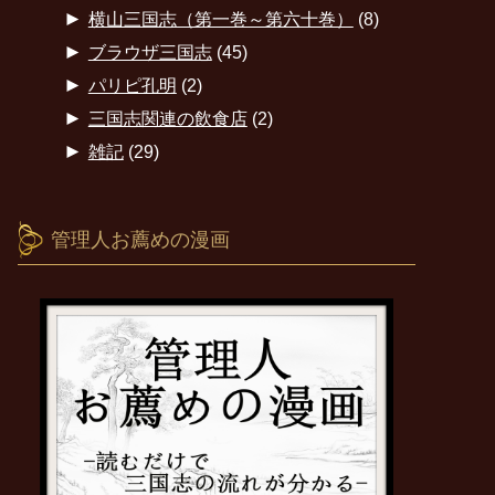
►
横山三国志（第一巻～第六十巻）
(8)
►
ブラウザ三国志
(45)
►
パリピ孔明
(2)
►
三国志関連の飲食店
(2)
►
雑記
(29)
管理人お薦めの漫画