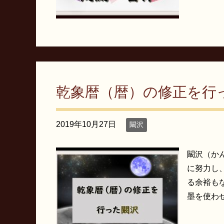
乾象暦（暦）の修正を行
2019年10月27日
闞沢
闞沢（か
に努力し
る余裕も
墨を使わせ