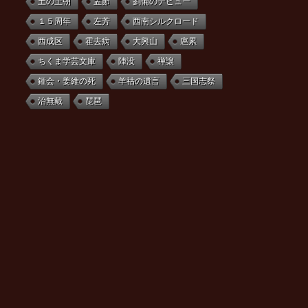
土の王朝
孟節
劉備のデビュー
１５周年
左芳
西南シルクロード
西成区
霍去病
大興山
扈累
ちくま学芸文庫
陣没
禅譲
鍾会・姜維の死
羊祜の遺言
三国志祭
治無戴
琵琶