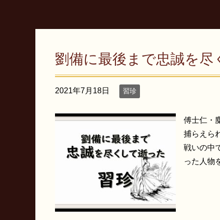
劉備に最後まで忠誠を尽
2021年7月18日
習珍
傅士仁・
捕らえら
戦いの中
った人物を