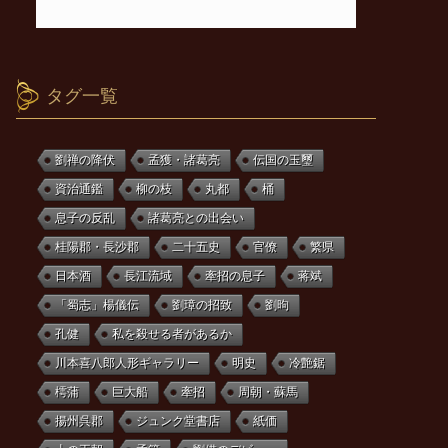
タグ一覧
劉禅の降伏
孟獲・諸葛亮
伝国の玉璽
資治通鑑
柳の枝
丸都
桶
息子の反乱
諸葛亮との出会い
桂陽郡・長沙郡
二十五史
官僚
繁県
日本酒
長江流域
牽招の息子
蒋斌
「蜀志」楊儀伝
劉璋の招致
劉昫
孔健
私を殺せる者があるか
川本喜八郎人形ギャラリー
明史
冷艶鋸
樗蒲
巨大船
牽招
周朝・蘇馬
揚州呉郡
ジュンク堂書店
紙価