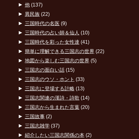
►
他
(137)
►
異民族
(22)
►
三国時代の名医
(9)
►
三国時代の占い師＆仙人
(10)
►
三国時代を彩った女性達
(41)
►
簡単に理解できる三国志の世界
(22)
►
地図から楽しむ三国志の世界
(5)
►
三国志の面白い話
(15)
►
三国志のウソ・ホント
(33)
►
三国志に登場する計略
(13)
►
三国志関連の漢詩・詩歌
(14)
►
三国志から生まれた言葉
(20)
►
三国故事
(2)
►
三国志雑学
(37)
►
紹介したい三国志関係の本
(2)