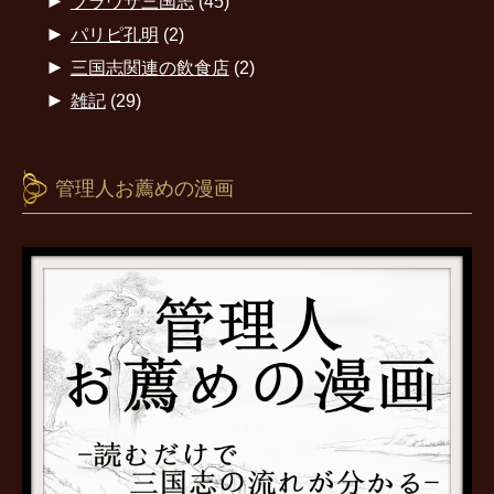
►
ブラウザ三国志
(45)
►
パリピ孔明
(2)
►
三国志関連の飲食店
(2)
►
雑記
(29)
管理人お薦めの漫画