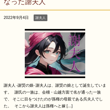
なった謝夫人
2022年9月4日
謝夫人
謝夫人 -謝煚の娘- 謝夫人は、謝煚の娘として誕生していま
す。 謝氏の一族は、会稽・山越方面で名が通った一族
で、 そこに目をつけたのが孫権の母親である呉夫人でし
た。 そこから謝夫人は孫権へと嫁 […]