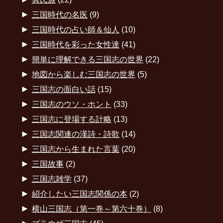
►
三国時代の名医
(9)
►
三国時代の占い師＆仙人
(10)
►
三国時代を彩った女性達
(41)
►
簡単に理解できる三国志の世界
(22)
►
地図から楽しむ三国志の世界
(5)
►
三国志の面白い話
(15)
►
三国志のウソ・ホント
(33)
►
三国志に登場する計略
(13)
►
三国志関連の漢詩・詩歌
(14)
►
三国志から生まれた言葉
(20)
►
三国故事
(2)
►
三国志雑学
(37)
►
紹介したい三国志関係の本
(2)
►
横山三国志（第一巻～第六十巻）
(8)