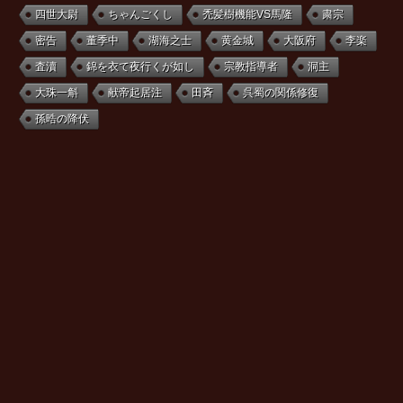
四世大尉
ちゃんごくし
禿髪樹機能VS馬隆
粛宗
密告
董季中
湖海之士
黄金城
大阪府
李楽
査瀆
錦を衣て夜行くが如し
宗教指導者
洞主
大珠一斛
献帝起居注
田斉
呉蜀の関係修復
孫晧の降伏