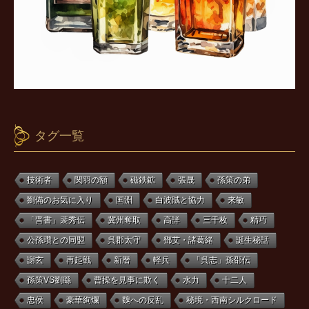
タグ一覧
技術者
関羽の額
磁鉄鉱
張晟
孫策の弟
劉備のお気に入り
国淵
白波賊と協力
来敏
「晋書」裴秀伝
冀州奪取
高詳
三千枚
精巧
公孫瓚との同盟
呉郡太守
鄧艾・諸葛緒
誕生秘話
謝玄
再起戦
新暦
軽兵
「呉志」孫邵伝
孫策VS劉繇
曹操を見事に欺く
水力
十二人
忠侯
豪華絢爛
魏への反乱
秘境・西南シルクロード