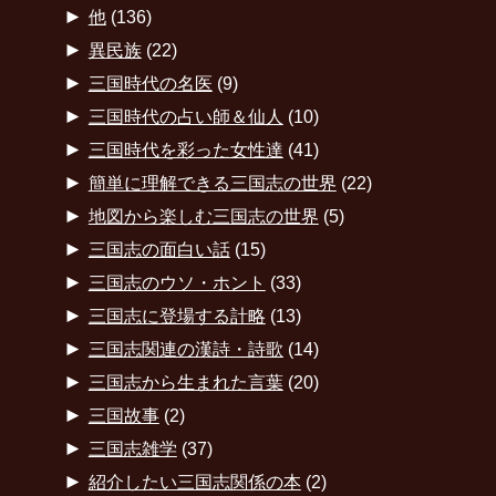
►
他
(136)
►
異民族
(22)
►
三国時代の名医
(9)
►
三国時代の占い師＆仙人
(10)
►
三国時代を彩った女性達
(41)
►
簡単に理解できる三国志の世界
(22)
►
地図から楽しむ三国志の世界
(5)
►
三国志の面白い話
(15)
►
三国志のウソ・ホント
(33)
►
三国志に登場する計略
(13)
►
三国志関連の漢詩・詩歌
(14)
►
三国志から生まれた言葉
(20)
►
三国故事
(2)
►
三国志雑学
(37)
►
紹介したい三国志関係の本
(2)