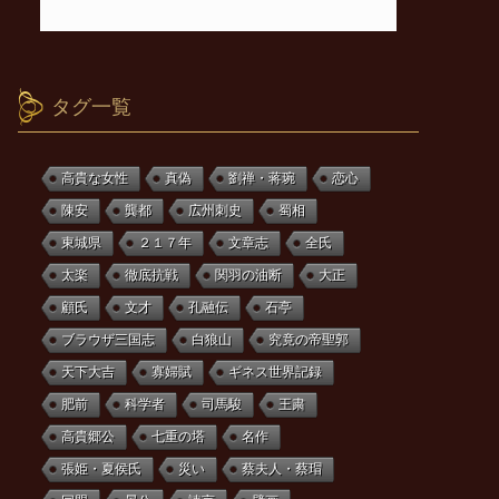
タグ一覧
高貴な女性
真偽
劉禅・蒋琬
恋心
陳安
龔都
広州刺史
蜀相
東城県
２１７年
文章志
全氏
太楽
徹底抗戦
関羽の油断
大正
顧氏
文才
孔融伝
石亭
ブラウザ三国志
白狼山
究竟の帝聖郭
天下大吉
寡婦賦
ギネス世界記録
肥前
科学者
司馬駿
王粛
高貴郷公
七重の塔
名作
張姫・夏侯氏
災い
蔡夫人・蔡瑁