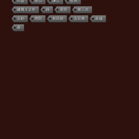
同盟
景公
諫言
壁画
建興１２年
綿
景明
第三次
宝剣
周郎
有田焼
五官将
巫咸
斉