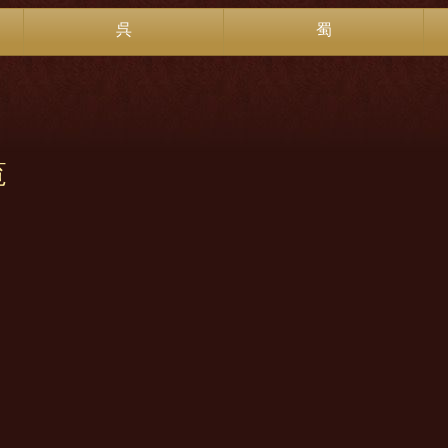
呉
蜀
覧