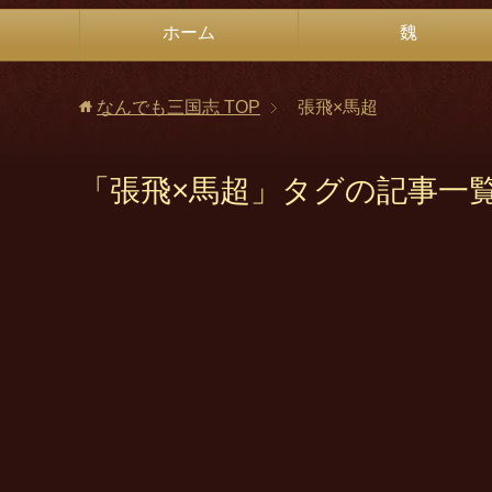
ホーム
魏
なんでも三国志
TOP
張飛×馬超
「張飛×馬超」タグの記事一