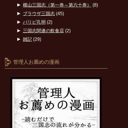
►
横山三国志（第一巻～第六十巻）
(8)
►
ブラウザ三国志
(45)
►
パリピ孔明
(2)
►
三国志関連の飲食店
(2)
►
雑記
(29)
管理人お薦めの漫画