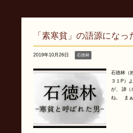
「素寒貧」の語源になっ
2019年10月26日
石徳林
石徳林（
３１P）
が、 諱
ね。 まぁ