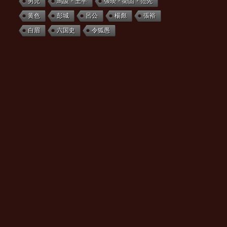
男児
馬謖・王平
張琰・衛固・范先
黄色
彭城
呂公
楊彪
張裕
白眉
六国史
令狐愚