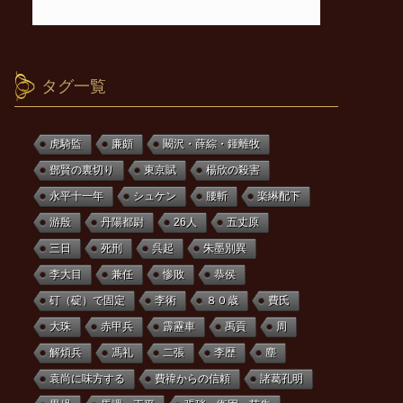
タグ一覧
虎騎監
廉頗
闞沢・薛綜・鍾離牧
鄧賢の裏切り
東京賦
楊欣の殺害
永平十一年
シュケン
腰斬
楽綝配下
游殷
丹陽都尉
26人
五丈原
三日
死刑
呉起
朱墨別異
李大目
兼任
惨敗
恭侯
矴（碇）で固定
李術
８０歳
費氏
大珠
赤甲兵
霹靂車
禹貢
周
解煩兵
馮礼
二張
李歴
塵
袁尚に味方する
費禕からの信頼
諸葛孔明