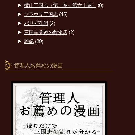
►
横山三国志（第一巻～第六十巻）
(8)
►
ブラウザ三国志
(45)
►
パリピ孔明
(2)
►
三国志関連の飲食店
(2)
►
雑記
(29)
管理人お薦めの漫画