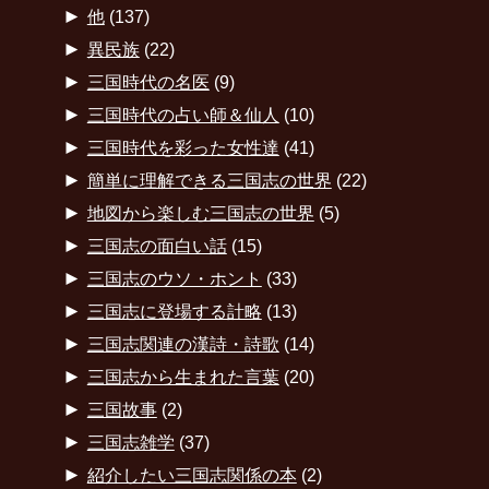
►
他
(137)
►
異民族
(22)
►
三国時代の名医
(9)
►
三国時代の占い師＆仙人
(10)
►
三国時代を彩った女性達
(41)
►
簡単に理解できる三国志の世界
(22)
►
地図から楽しむ三国志の世界
(5)
►
三国志の面白い話
(15)
►
三国志のウソ・ホント
(33)
►
三国志に登場する計略
(13)
►
三国志関連の漢詩・詩歌
(14)
►
三国志から生まれた言葉
(20)
►
三国故事
(2)
►
三国志雑学
(37)
►
紹介したい三国志関係の本
(2)