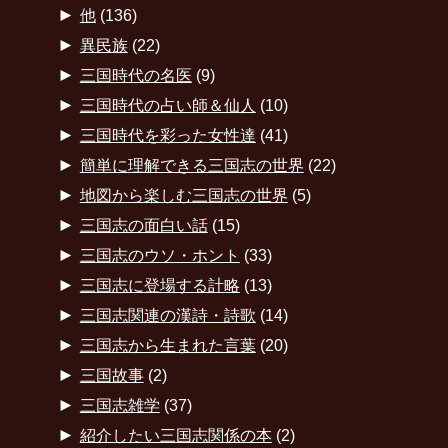
►
他
(136)
►
異民族
(22)
►
三国時代の名医
(9)
►
三国時代の占い師＆仙人
(10)
►
三国時代を彩った女性達
(41)
►
簡単に理解できる三国志の世界
(22)
►
地図から楽しむ三国志の世界
(5)
►
三国志の面白い話
(15)
►
三国志のウソ・ホント
(33)
►
三国志に登場する計略
(13)
►
三国志関連の漢詩・詩歌
(14)
►
三国志から生まれた言葉
(20)
►
三国故事
(2)
►
三国志雑学
(37)
►
紹介したい三国志関係の本
(2)