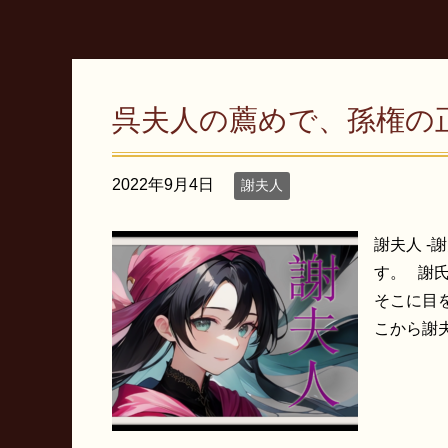
呉夫人の薦めで、孫権の
2022年9月4日
謝夫人
謝夫人 -
す。 謝
そこに目
こから謝夫