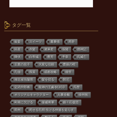
タグ一覧
寵妾
スイーツ
裏事情
周舒
区星
赤髪
潞涿君
張陵
捜神記
降伏
白帝城
曹芳
予章
呉滅亡
王業の息子
大変な信頼
曹操の棺
孔伷
孫策
成都攻略
後世
湖北省当陽県
髪を切る
郭汜
定武中郎将
龍神の王鹵令LV10
呉歴
オリジナルキャラクター
人事全般
徐州牧
利発に欠ける
揚威将軍
娘々応援団
荊州
死せる孔明 生ける仲達を走らす