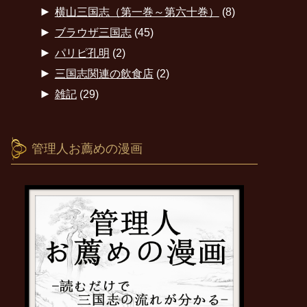
►
横山三国志（第一巻～第六十巻）
(8)
►
ブラウザ三国志
(45)
►
パリピ孔明
(2)
►
三国志関連の飲食店
(2)
►
雑記
(29)
管理人お薦めの漫画