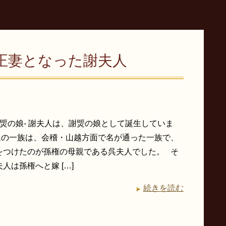
正妻となった謝夫人
謝煚の娘- 謝夫人は、謝煚の娘として誕生していま
氏の一族は、会稽・山越方面で名が通った一族で、
をつけたのが孫権の母親である呉夫人でした。 そ
人は孫権へと嫁 […]
続きを読む