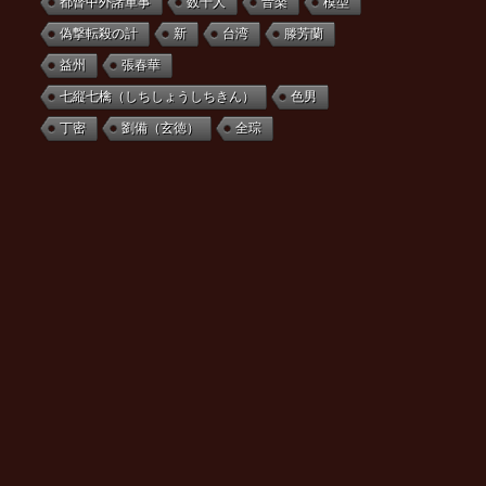
都督中外諸軍事
数千人
音楽
模型
偽撃転殺の計
新
台湾
滕芳蘭
益州
張春華
七縦七檎（しちしょうしちきん）
色男
丁密
劉備（玄徳）
全琮