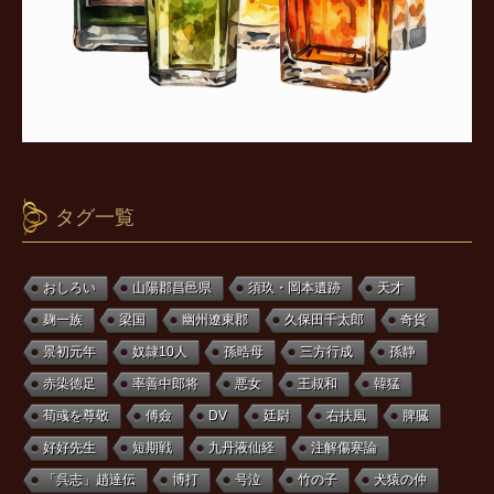
タグ一覧
おしろい
山陽郡昌邑県
須玖・岡本遺跡
天才
麹一族
梁国
幽州遼東郡
久保田千太郎
奇貨
景初元年
奴隷10人
孫晧母
三方行成
孫静
赤染徳足
率善中郎将
悪女
王叔和
韓猛
荀彧を尊敬
傅僉
DV
廷尉
右扶風
脾臓
好好先生
短期戦
九丹液仙経
注解傷寒論
「呉志」趙達伝
博打
号泣
竹の子
犬猿の仲