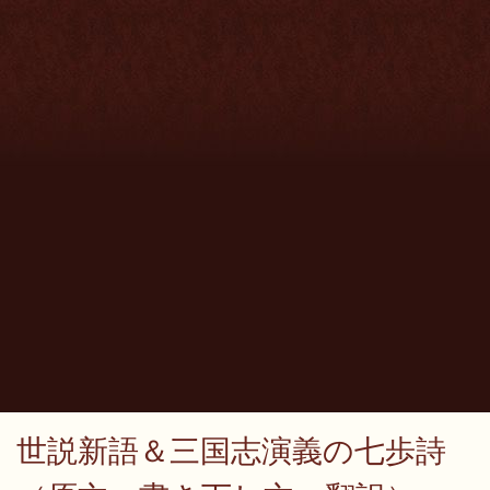
世説新語＆三国志演義の七歩詩