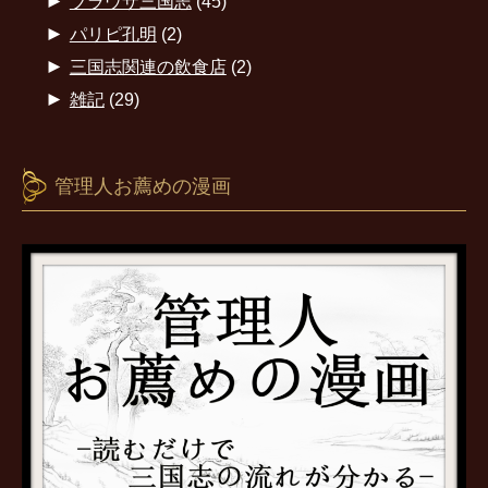
►
ブラウザ三国志
(45)
►
パリピ孔明
(2)
►
三国志関連の飲食店
(2)
►
雑記
(29)
管理人お薦めの漫画