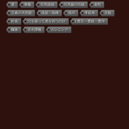
黄
軍艦
司馬徳操
司馬懿の功績
袁煕
王春の大明鏡
孫策・孫権
孫河
李延寿
京観
針灸
穴を掘って虎を待つの計
Ł曹丕・曹植・曹沖
艨衝
古今譚概
カンニング