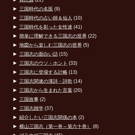
►
三国時代の名医
(9)
►
三国時代の占い師＆仙人
(10)
►
三国時代を彩った女性達
(41)
►
簡単に理解できる三国志の世界
(22)
►
地図から楽しむ三国志の世界
(5)
►
三国志の面白い話
(15)
►
三国志のウソ・ホント
(33)
►
三国志に登場する計略
(13)
►
三国志関連の漢詩・詩歌
(14)
►
三国志から生まれた言葉
(20)
►
三国故事
(2)
►
三国志雑学
(37)
►
紹介したい三国志関係の本
(2)
►
横山三国志（第一巻～第六十巻）
(8)