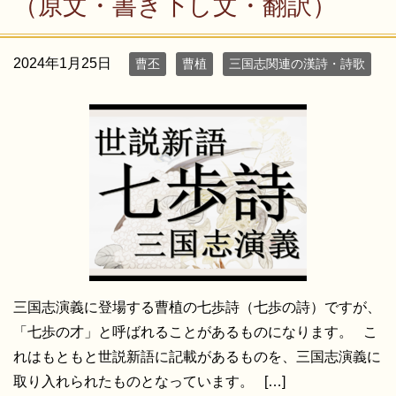
（原文・書き下し文・翻訳）
2024年1月25日
曹丕
曹植
三国志関連の漢詩・詩歌
三国志演義に登場する曹植の七歩詩（七歩の詩）ですが、
「七歩の才」と呼ばれることがあるものになります。 こ
れはもともと世説新語に記載があるものを、三国志演義に
取り入れられたものとなっています。 […]