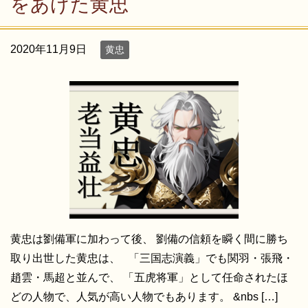
をあげた黄忠
2020年11月9日
黄忠
黄忠は劉備軍に加わって後、 劉備の信頼を瞬く間に勝ち
取り出世した黄忠は、 「三国志演義」でも関羽・張飛・
趙雲・馬超と並んで、 「五虎将軍」として任命されたほ
どの人物で、人気が高い人物でもあります。 &nbs […]