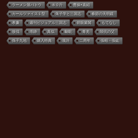
ラーメン屋バトウ
８０斤
曹操×袁紹
カールツァイス１型
朱子学と三国志
春節の天明鏡
孝廉
週刊ビジュアル三国志
碧眼紫髯
もてなし
放伐
塔跡
真似
駱駝
青羌
陸抗の父
孫子九地
購入特典
漢詩
二周年
張昭・張紘