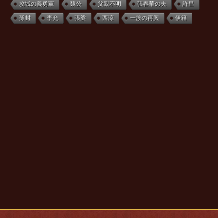
攻城の義勇軍
魏公
父親不明
張春華の夫
許昌
孫封
李允
張梁
西涼
一族の再興
伊籍