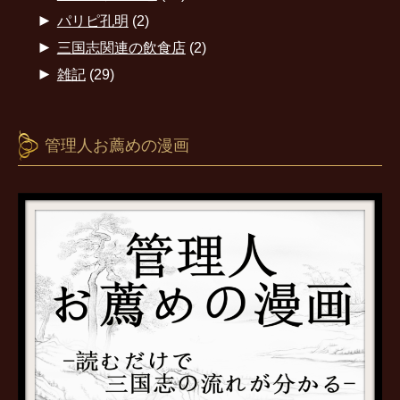
►
パリピ孔明
(2)
►
三国志関連の飲食店
(2)
►
雑記
(29)
管理人お薦めの漫画