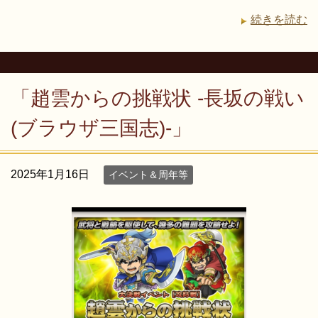
続きを読む
「趙雲からの挑戦状 -長坂の戦い
(ブラウザ三国志)-」
2025年1月16日
イベント＆周年等