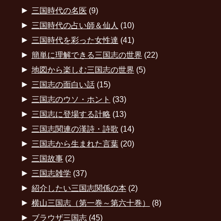
►
三国時代の名医
(9)
►
三国時代の占い師＆仙人
(10)
►
三国時代を彩った女性達
(41)
►
簡単に理解できる三国志の世界
(22)
►
地図から楽しむ三国志の世界
(5)
►
三国志の面白い話
(15)
►
三国志のウソ・ホント
(33)
►
三国志に登場する計略
(13)
►
三国志関連の漢詩・詩歌
(14)
►
三国志から生まれた言葉
(20)
►
三国故事
(2)
►
三国志雑学
(37)
►
紹介したい三国志関係の本
(2)
►
横山三国志（第一巻～第六十巻）
(8)
►
ブラウザ三国志
(45)