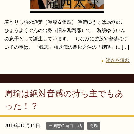
若かりし頃の游楚（游殷＆張既） 游楚ゆうそは馮翊郡こ
ひょうよくぐんの出身（旧左馮翊郡）で、 游殷ゆういん
の息子として誕生しています。 ちなみに游殷や游楚につ
いての事は、 「魏志」張既伝の裴松之注の「魏略」に […]
続きを読む
周瑜は絶対音感の持ち主でもあ
った！？
2018年10月15日
三国志の面白い話
周瑜