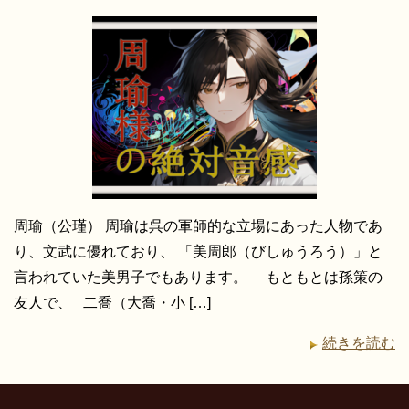
周瑜（公瑾） 周瑜は呉の軍師的な立場にあった人物であ
り、文武に優れており、 「美周郎（びしゅうろう）」と
言われていた美男子でもあります。 もともとは孫策の
友人で、 二喬（大喬・小 […]
続きを読む