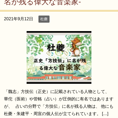
名が残る偉大な音楽家-
2021年9月12日
杜夔
「魏志」方技伝（正史）に記載されている人物として、
華佗（医術）や管輅（占い）が圧倒的に有名ではあります
が、 占いの分野で「方技伝」に名が残る人物は、 他にも
杜夔・朱建平・周宣の個人伝が立てられています。 […]