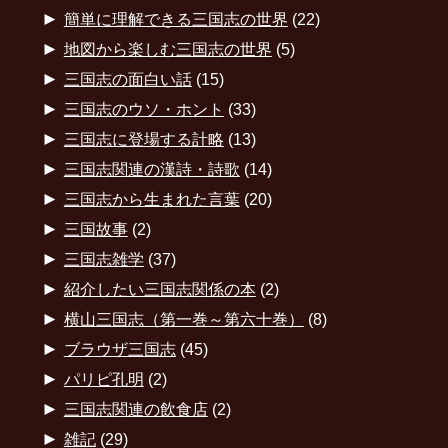
►
簡単に理解できる三国志の世界
(22)
►
地図から楽しむ三国志の世界
(5)
►
三国志の面白い話
(15)
►
三国志のウソ・ホント
(33)
►
三国志に登場する計略
(13)
►
三国志関連の漢詩・詩歌
(14)
►
三国志から生まれた言葉
(20)
►
三国故事
(2)
►
三国志雑学
(37)
►
紹介したい三国志関係の本
(2)
►
横山三国志（第一巻～第六十巻）
(8)
►
ブラウザ三国志
(45)
►
パリピ孔明
(2)
►
三国志関連の飲食店
(2)
►
雑記
(29)