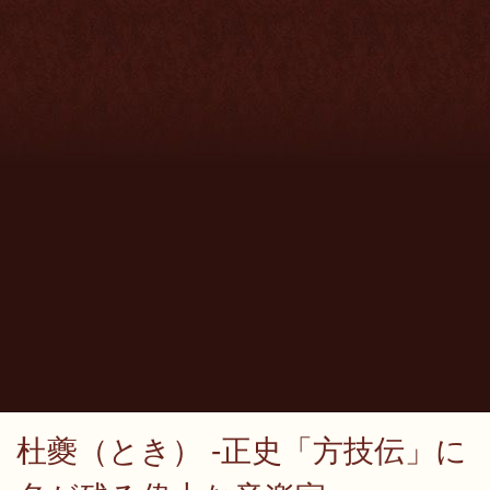
杜夔（とき） -正史「方技伝」に