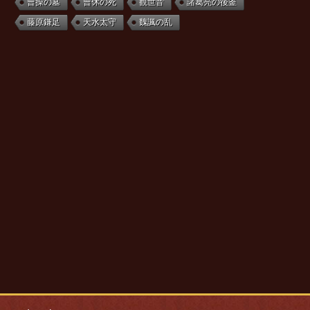
曹操の墓
曹休の死
観世音
諸葛亮の後釜
藤原鎌足
天水太守
魏諷の乱