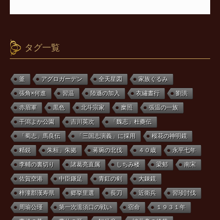
タグ一覧
釜
アグロガーデン
全天星図
家族ぐるみ
張角×何進
習温
陸遜の加入
衣繡晝行
劉洪
赤眉軍
黒色
北斗宗家
糜照
張温の一族
干潟よか公園
吉川英次
「魏志」杜夔伝
「蜀志」馬良伝
「三国志演義」に採用
桜花の神明鏡
精鋭
朱桓」朱拠
蒋琬の北伐
４０歳
永平七年
李輔の裏切り
諸葛亮直属
しちみ楼
梁郟
南宋
佐賀空港
中臣鎌足
青釭の剣
大錬鏡
梓潼郡漢寿県
郷挙里選
長刀
近衛兵
習珍討伐
周瑜公瑾
第一次濡須口の戦い
宿命
１９３１年