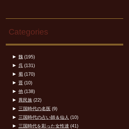
Categories
►
魏
(195)
►
呉
(131)
►
蜀
(170)
►
晋
(10)
►
他
(138)
►
異民族
(22)
►
三国時代の名医
(9)
►
三国時代の占い師＆仙人
(10)
►
三国時代を彩った女性達
(41)