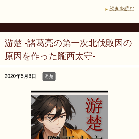
続きを読む
游楚 -諸葛亮の第一次北伐敗因の
原因を作った隴西太守-
2020年5月8日
游楚