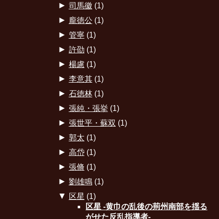
►
司馬徽
(1)
►
龐徳公
(1)
►
管寧
(1)
►
許劭
(1)
►
楊慮
(1)
►
李意其
(1)
►
石徳林
(1)
►
張純・張挙
(1)
►
張世平・蘇双
(1)
►
郭太
(1)
►
高岱
(1)
►
張脩
(1)
►
劉雄鳴
(1)
▼
区星
(1)
区星 -黄巾の乱後の荊州南部を揺る
がせた反乱指導者-