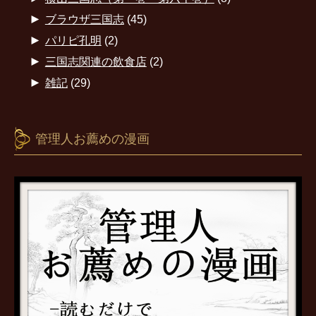
►
ブラウザ三国志
(45)
►
パリピ孔明
(2)
►
三国志関連の飲食店
(2)
►
雑記
(29)
管理人お薦めの漫画