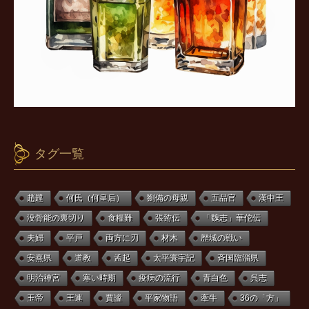
タグ一覧
趙韙
何氏（何皇后）
劉備の母親
五品官
漢中王
没骨能の裏切り
食糧難
張臶伝
「魏志」華佗伝
夫婦
平戸
両方に刃
材木
歴城の戦い
安熹県
道教
孟起
太平寰宇記
斉国臨淄県
明治神宮
寒い時期
疫病の流行
青白色
呉志
玉帝
王連
賈謐
平家物語
牽牛
36の「方」