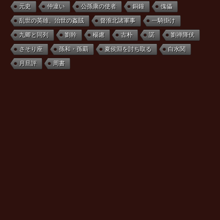
元史
仲違い
公孫康の使者
銅鐘
傀儡
乱世の英雄、治世の姦賊
督淮北諸軍事
一騎掛け
九卿と同列
劉幹
楊慮
古朴
諾
劉禅降伏
さそり座
孫和・孫覇
夏侯淵を討ち取る
白水関
月旦評
周書