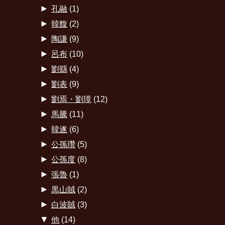
►
孔融
(1)
►
韓馥
(2)
►
陶謙
(9)
►
呂布
(10)
►
劉繇
(4)
►
劉表
(9)
►
劉焉・劉璋
(12)
►
馬騰
(11)
►
韓遂
(6)
►
公孫瓚
(5)
►
公孫度
(8)
►
張魯
(1)
►
黒山賊
(2)
►
白波賊
(3)
▼
他
(14)