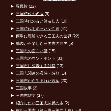
►
異民族
(22)
►
三国時代の名医
(9)
►
三国時代の占い師＆仙人
(10)
►
三国時代を彩った女性達
(41)
►
簡単に理解できる三国志の世界
(22)
►
地図から楽しむ三国志の世界
(5)
►
三国志の面白い話
(15)
►
三国志のウソ・ホント
(33)
►
三国志に登場する計略
(13)
►
三国志関連の漢詩・詩歌
(14)
►
三国志から生まれた言葉
(20)
►
三国故事
(2)
►
三国志雑学
(37)
►
紹介したい三国志関係の本
(2)
►
横山三国志（第一巻～第六十巻）
(8)