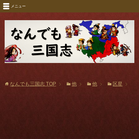
メニュー
なんでも三国志
TOP
他
他
区星