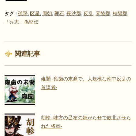
タグ :
孫堅
,
区星
,
周朝
,
郭石
,
長沙郡
,
反乱
,
零陵郡
,
桂陽郡
,
「呉志」孫堅伝
関連記事
雍闓 -雍歯の末裔で、大規模な南中反乱の
首謀者-
胡軫 -味方の呂布の嫌がらせで敗北させら
れた将軍-