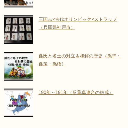
三国志×古代オリンピック×ストラップ
（兵庫県神戸市）
孫氏と名士の対立＆和解の歴史（孫堅・
孫策・孫権）
190年～191年（反董卓連合の結成）