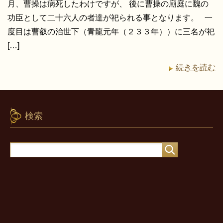
月、曹操は病死したわけですが、 後に曹操の廟庭に魏の
功臣として二十六人の者達が祀られる事となります。 一
度目は曹叡の治世下（青龍元年（２３３年））に三名が祀
[…]
続きを読む
検索