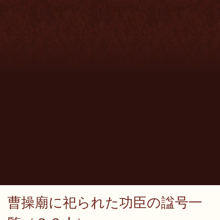
曹操廟に祀られた功臣の諡号一