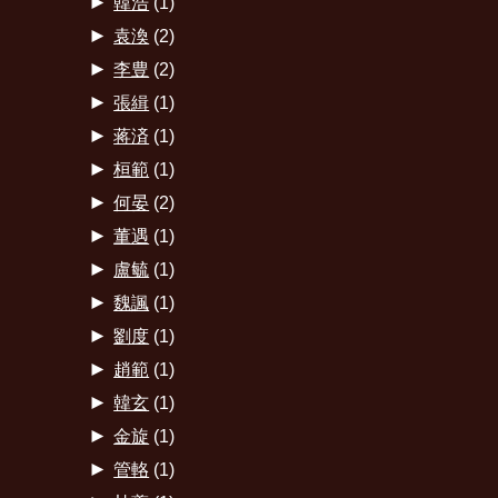
►
韓浩
(1)
►
袁渙
(2)
►
李豊
(2)
►
張緝
(1)
►
蒋済
(1)
►
桓範
(1)
►
何晏
(2)
►
董遇
(1)
►
盧毓
(1)
►
魏諷
(1)
►
劉度
(1)
►
趙範
(1)
►
韓玄
(1)
►
金旋
(1)
►
管輅
(1)