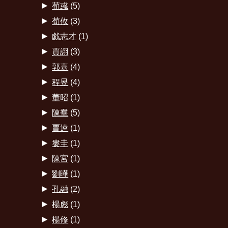
►
荀彧
(5)
►
荀攸
(3)
►
戯志才
(1)
►
賈詡
(3)
►
郭嘉
(4)
►
程昱
(4)
►
董昭
(1)
►
陳羣
(5)
►
賈逵
(1)
►
婁圭
(1)
►
陳宮
(1)
►
劉曄
(1)
►
孔融
(2)
►
楊彪
(1)
►
楊修
(1)