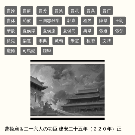
曹操
曹叡
曹芳
曹奐
曹洪
曹真
曹仁
曹休
荀攸
三国志雑学
郭嘉
程昱
陳羣
王朗
華歆
夏侯惇
夏侯淵
夏侯尚
典韋
張遼
張郃
徐晃
楽進
李典
臧覇
朱霊
桓階
文聘
龐徳
司馬懿
鍾繇
曹操廟＆二十六人の功臣 建安二十五年（２２０年）正