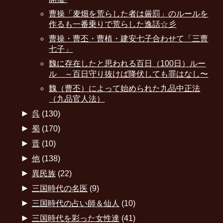
曹操「麦畑を荒らした者は厳罰」のルールを
作るも一番乗りで荒らした逸話☆彡
曹操・曹丕・曹植・建安七子合わせて「三曹
七子」
魏に存在したと思われる百日（100日）ルー
ル ～百日守り抜けば降伏しても罪はなし〜
魏（曹丕）によって始められた九品中正法
（九品官人法）
►
呉
(130)
►
蜀
(170)
►
晋
(10)
►
他
(138)
►
異民族
(22)
►
三国時代の名医
(9)
►
三国時代の占い師＆仙人
(10)
►
三国時代を彩った女性達
(41)