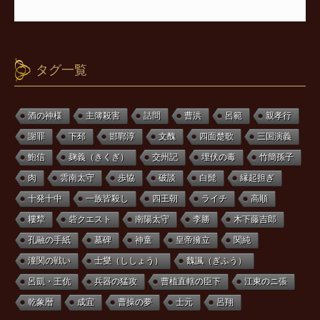
タグ一覧
酒の神様
主簿殺害
詰問
曹洪
呂範
親孝行
謝罪
下邳
邯鄲淳
文醜
四面楚歌
三国演義
鮑信
麹義（きくぎ）
交州記
埋伏の毒
竹簡孫子
肉
雲南太守
歩協
破談
白髭
縁起担ぎ
十発十中
一族皆殺し
四王朝
ライチ
高順
耬犂
砦クエスト
南陽太守
李勝
木下藤吉郎
孔融の手紙
墓碑
神童
皇帝擁立
関純
潼関の戦い
士燮（ししょう）
魏諷（ぎふう）
呂凱・王伉
兵器の猛攻
曹植直轄の臣下
江東のニ張
乾象暦
成宜
曹操の夢
士元
呂翔