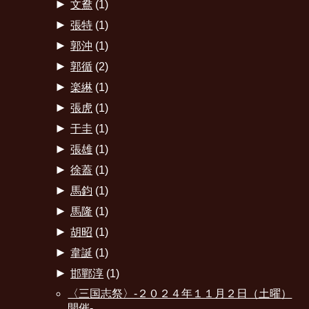
►
文鴦
(1)
►
張特
(1)
►
郭沖
(1)
►
郭循
(2)
►
楽綝
(1)
►
張虎
(1)
►
于圭
(1)
►
張雄
(1)
►
徐蓋
(1)
►
馬鈞
(1)
►
馬隆
(1)
►
胡昭
(1)
►
韋誕
(1)
►
邯鄲淳
(1)
〈三国志祭〉-２０２４年１１月２日（土曜）
開催-