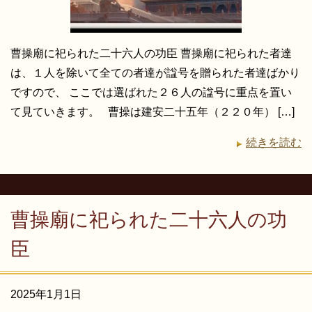
曹操廟に祀られた二十六人の功臣 曹操廟に祀られた者達
は、１人を除いて全ての者達が諡号を贈られた者達ばかり
ですので、 ここでは選ばれた２６人の諡号に重点を置い
て見ていきます。 曹操は建安二十五年（２２０年） […]
続きを読む
曹操廟に祀られた二十六人の功
臣
2025年1月1日