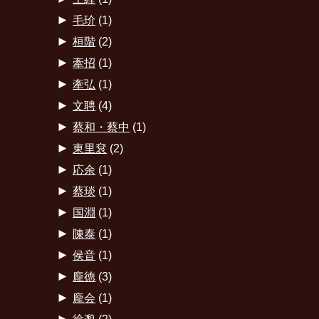
►
毛玠
(1)
►
桓階
(2)
►
牽招
(1)
►
牽弘
(1)
►
文聘
(4)
►
蔡和・蔡中
(1)
►
東里袞
(2)
►
応余
(1)
►
蔡琰
(1)
►
国淵
(1)
►
陳泰
(1)
►
侯音
(1)
►
龐徳
(3)
►
龐会
(1)
►