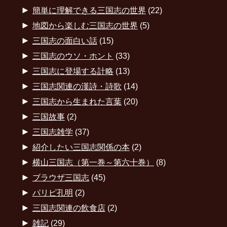
►
簡単に理解できる三国志の世界
(22)
►
地図から楽しむ三国志の世界
(5)
►
三国志の面白い話
(15)
►
三国志のウソ・ホント
(33)
►
三国志に登場する計略
(13)
►
三国志関連の漢詩・詩歌
(14)
►
三国志から生まれた言葉
(20)
►
三国故事
(2)
►
三国志雑学
(37)
►
紹介したい三国志関係の本
(2)
►
横山三国志（第一巻～第六十巻）
(8)
►
ブラウザ三国志
(45)
►
パリピ孔明
(2)
►
三国志関連の飲食店
(2)
►
雑記
(29)