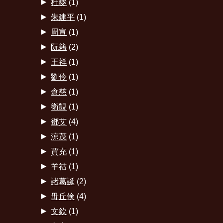
►
杜夔
(1)
►
朱建平
(1)
►
周宣
(1)
►
阮籍
(2)
►
王祥
(1)
►
劉伶
(1)
►
倉慈
(1)
►
衛覬
(1)
►
鄧艾
(4)
►
涼茂
(1)
►
賈充
(1)
►
羊祜
(1)
►
諸葛誕
(2)
►
毌丘倹
(4)
►
文欽
(1)