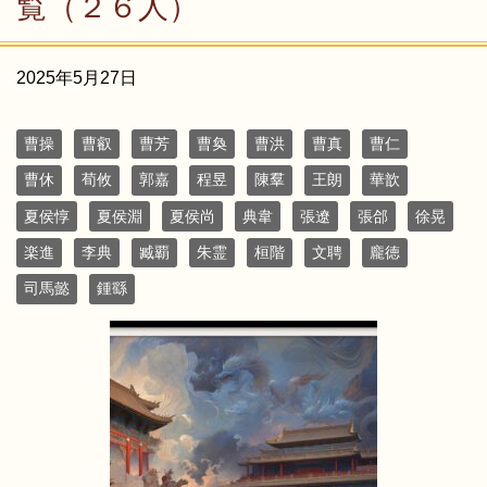
覧（２６人）
2025年5月27日
曹操
曹叡
曹芳
曹奐
曹洪
曹真
曹仁
曹休
荀攸
郭嘉
程昱
陳羣
王朗
華歆
夏侯惇
夏侯淵
夏侯尚
典韋
張遼
張郃
徐晃
楽進
李典
臧覇
朱霊
桓階
文聘
龐徳
司馬懿
鍾繇