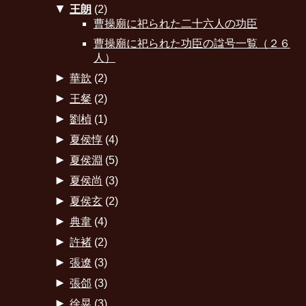
▼
王朗
(2)
曹操廟に祀られた二十六人の功臣
曹操廟に祀られた功臣の諡号一覧（２６
人）
►
華歆
(2)
►
王粲
(2)
►
劉楨
(1)
►
夏侯惇
(4)
►
夏侯淵
(5)
►
夏侯尚
(3)
►
夏侯玄
(2)
►
典韋
(4)
►
許褚
(2)
►
張遼
(3)
►
張郃
(3)
►
徐晃
(3)