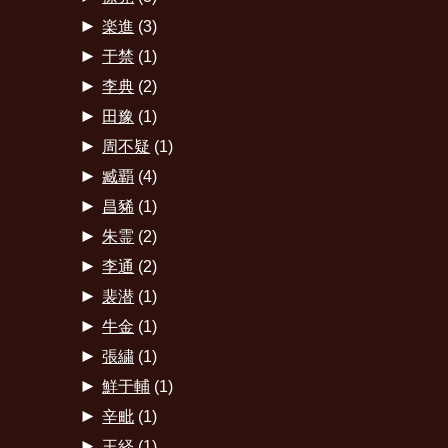
►
楽進
(3)
►
于禁
(1)
►
李典
(2)
►
田豫
(1)
►
周不疑
(1)
►
臧覇
(4)
►
昌豨
(1)
►
朱霊
(2)
►
李通
(2)
►
裴潜
(1)
►
牛金
(1)
►
張繍
(1)
►
鮮于輔
(1)
►
辛毗
(1)
►
王経
(1)