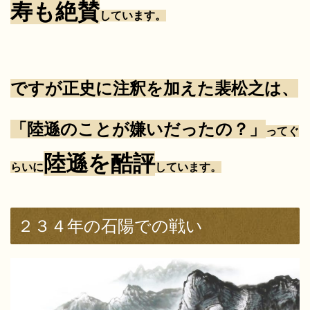
寿も絶賛
しています。
ですが正史に注釈を加えた裴松之は、
「陸遜のことが嫌いだったの？」
ってぐ
陸遜を酷評
らいに
しています。
２３４年の石陽での戦い