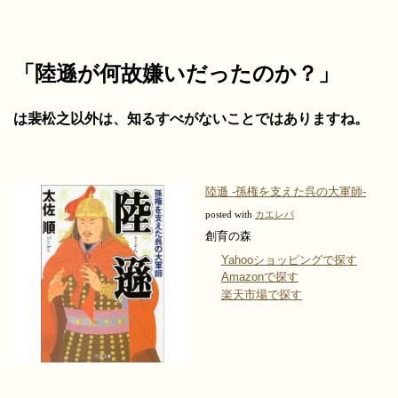
「陸遜が何故嫌いだったのか？」
は裴松之以外は、知るすべがないことではありますね。
陸遜 -孫権を支えた呉の大軍師-
posted with
カエレバ
創育の森
Yahooショッピングで探す
Amazonで探す
楽天市場で探す