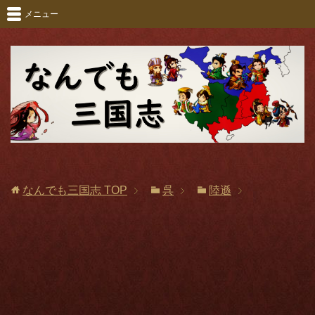
メニュー
なんでも三国志
TOP
呉
陸遜