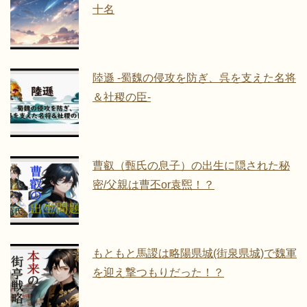
十名
陸遜 -蜀魏の侵攻を防ぎ、呉を支えた名将
＆社稷の臣-
曹叡（甄氏の息子）の出生に隠された秘
密/父親は曹丕or袁煕！？
もともと馬謖は略陽県城(街泉県城)で魏軍
を迎え撃つもりだった！？