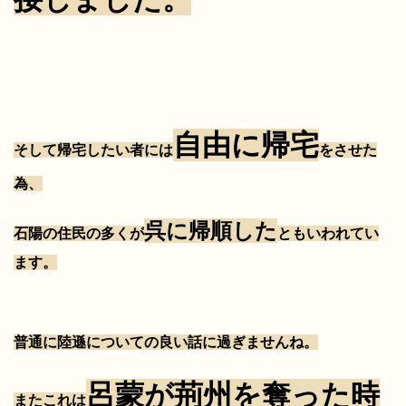
自由に帰宅
そし
て帰宅したい者には
をさせた
為、
呉に帰順した
石陽の住民の多くが
ともいわれてい
ます。
普通に陸遜についての良い話に過ぎませんね。
呂蒙が荊州を奪った時
またこれは