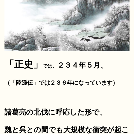
「正史」
２３４年５月、
では、
（「陸遜伝」では２３６年になっています）
諸葛亮の北伐に呼応した形で、
魏と呉との間でも大規模な衝突が起こ