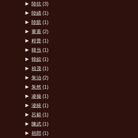
►
陸抗
(3)
►
陸績
(1)
►
陸凱
(1)
►
黄蓋
(2)
►
程普
(1)
►
韓当
(1)
►
韓綜
(1)
►
祖茂
(1)
►
朱治
(2)
►
朱然
(1)
►
凌操
(1)
►
淩統
(1)
►
呂範
(1)
►
陳武
(1)
►
祖郎
(1)