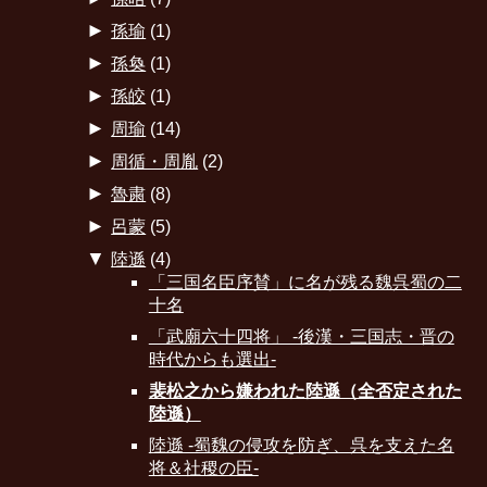
►
孫瑜
(1)
►
孫奐
(1)
►
孫皎
(1)
►
周瑜
(14)
►
周循・周胤
(2)
►
魯粛
(8)
►
呂蒙
(5)
▼
陸遜
(4)
「三国名臣序賛」に名が残る魏呉蜀の二
十名
「武廟六十四将」 -後漢・三国志・晋の
時代からも選出-
裴松之から嫌われた陸遜（全否定された
陸遜）
陸遜 -蜀魏の侵攻を防ぎ、呉を支えた名
将＆社稷の臣-