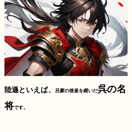
呉の名
陸遜といえば、
呂蒙の後釜を継いだ
将
です。