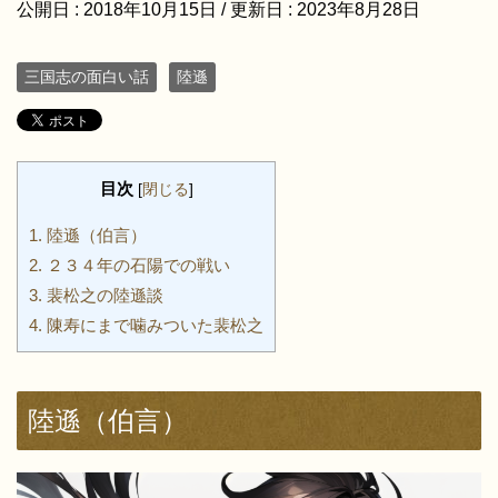
公開日 :
2018年10月15日
/ 更新日 :
2023年8月28日
三国志の面白い話
陸遜
目次
[
閉じる
]
1.
陸遜（伯言）
2.
２３４年の石陽での戦い
3.
裴松之の陸遜談
4.
陳寿にまで噛みついた裴松之
陸遜（伯言）