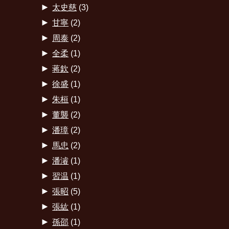
►
太史慈
(3)
►
甘寧
(2)
►
周泰
(2)
►
全柔
(1)
►
蒋欽
(2)
►
徐盛
(1)
►
朱桓
(1)
►
董襲
(2)
►
潘璋
(2)
►
馬忠
(2)
►
潘濬
(1)
►
習温
(1)
►
張昭
(5)
►
張紘
(1)
►
孫邵
(1)