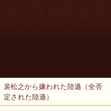
裴松之から嫌われた陸遜（全否
定された陸遜）