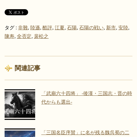
タグ :
非難
,
陸遜
,
酷評
,
江夏
,
石陽
,
石陽の戦い
,
新市
,
安陸
,
陳寿
,
全否定
,
裴松之
関連記事
「武廟六十四将」 -後漢・三国志・晋の時
代からも選出-
「三国名臣序賛」に名が残る魏呉蜀の二