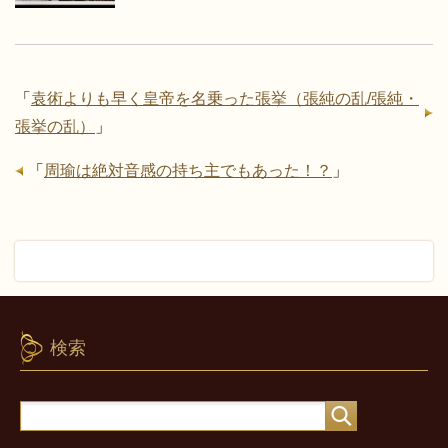
「
袁術よりも早く皇帝を名乗った張挙（張純の乱/張純・
張挙の乱）
」
「
周瑜は絶対音感の持ち主でもあった！？
」
検索