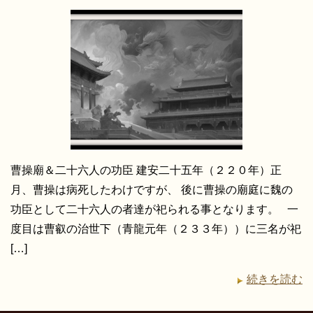
曹操廟＆二十六人の功臣 建安二十五年（２２０年）正
月、曹操は病死したわけですが、 後に曹操の廟庭に魏の
功臣として二十六人の者達が祀られる事となります。 一
度目は曹叡の治世下（青龍元年（２３３年））に三名が祀
[…]
続きを読む