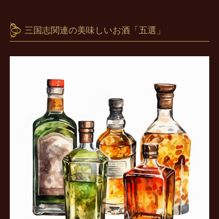
三国志関連の美味しいお酒「五選」