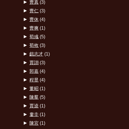
►
曹真
(3)
►
曹仁
(3)
►
曹休
(4)
►
曹爽
(1)
►
荀彧
(5)
►
荀攸
(3)
►
戯志才
(1)
►
賈詡
(3)
►
郭嘉
(4)
►
程昱
(4)
►
董昭
(1)
►
陳羣
(5)
►
賈逵
(1)
►
婁圭
(1)
►
陳宮
(1)