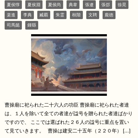
夏侯惇
夏侯淵
夏侯尚
典韋
張遼
張郃
徐晃
楽進
李典
臧覇
朱霊
桓階
文聘
龐徳
司馬懿
鍾繇
曹操廟に祀られた二十六人の功臣 曹操廟に祀られた者達
は、１人を除いて全ての者達が諡号を贈られた者達ばかり
ですので、 ここでは選ばれた２６人の諡号に重点を置い
て見ていきます。 曹操は建安二十五年（２２０年） […]