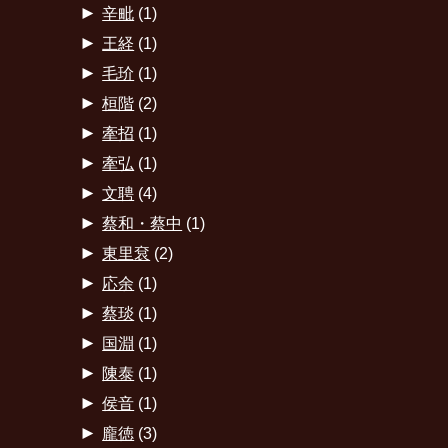
►
辛毗
(1)
►
王経
(1)
►
毛玠
(1)
►
桓階
(2)
►
牽招
(1)
►
牽弘
(1)
►
文聘
(4)
►
蔡和・蔡中
(1)
►
東里袞
(2)
►
応余
(1)
►
蔡琰
(1)
►
国淵
(1)
►
陳泰
(1)
►
侯音
(1)
►
龐徳
(3)