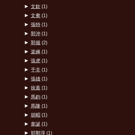
►
文欽
(1)
►
文鴦
(1)
►
張特
(1)
►
郭沖
(1)
►
郭循
(2)
►
楽綝
(1)
►
張虎
(1)
►
于圭
(1)
►
張雄
(1)
►
徐蓋
(1)
►
馬鈞
(1)
►
馬隆
(1)
►
胡昭
(1)
►
韋誕
(1)
►
邯鄲淳
(1)