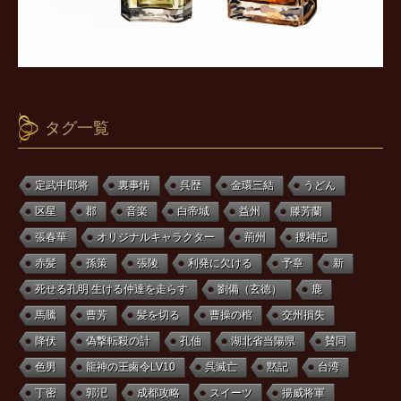
タグ一覧
定武中郎将
裏事情
呉歴
金環三結
うどん
区星
郡
音楽
白帝城
益州
滕芳蘭
張春華
オリジナルキャラクター
荊州
捜神記
赤髪
孫策
張陵
利発に欠ける
予章
新
死せる孔明 生ける仲達を走らす
劉備（玄徳）
鹿
馬騰
曹芳
髪を切る
曹操の棺
交州損失
降伏
偽撃転殺の計
孔伷
湖北省当陽県
賛同
色男
龍神の王鹵令LV10
呉滅亡
黙記
台湾
丁密
郭汜
成都攻略
スイーツ
揚威将軍