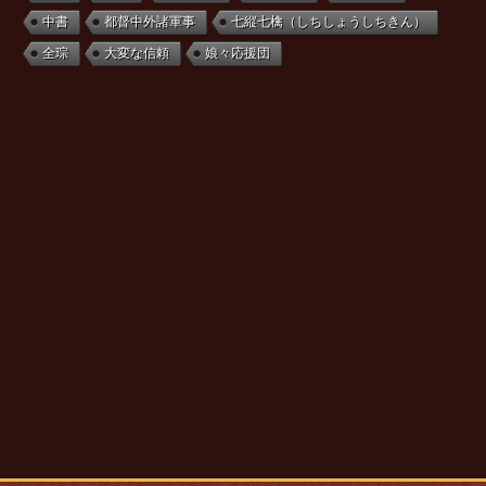
中書
都督中外諸軍事
七縦七檎（しちしょうしちきん）
全琮
大変な信頼
娘々応援団