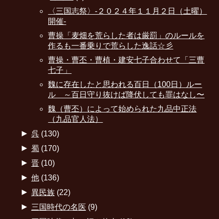
〈三国志祭〉-２０２４年１１月２日（土曜）
開催-
曹操「麦畑を荒らした者は厳罰」のルールを
作るも一番乗りで荒らした逸話☆彡
曹操・曹丕・曹植・建安七子合わせて「三曹
七子」
魏に存在したと思われる百日（100日）ルー
ル ～百日守り抜けば降伏しても罪はなし〜
魏（曹丕）によって始められた九品中正法
（九品官人法）
►
呉
(130)
►
蜀
(170)
►
晋
(10)
►
他
(136)
►
異民族
(22)
►
三国時代の名医
(9)