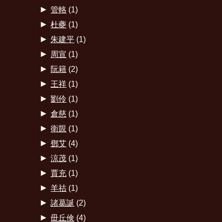
►
管輅
(1)
►
杜夔
(1)
►
朱建平
(1)
►
周宣
(1)
►
阮籍
(2)
►
王祥
(1)
►
劉伶
(1)
►
倉慈
(1)
►
衛覬
(1)
►
鄧艾
(4)
►
涼茂
(1)
►
賈充
(1)
►
羊祜
(1)
►
諸葛誕
(2)
►
毌丘倹
(4)