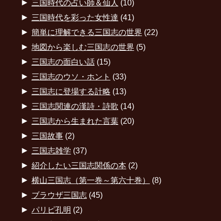
►
三国時代の占い師＆仙人
(10)
►
三国時代を彩った女性達
(41)
►
簡単に理解できる三国志の世界
(22)
►
地図から楽しむ三国志の世界
(5)
►
三国志の面白い話
(15)
►
三国志のウソ・ホント
(33)
►
三国志に登場する計略
(13)
►
三国志関連の漢詩・詩歌
(14)
►
三国志から生まれた言葉
(20)
►
三国故事
(2)
►
三国志雑学
(37)
►
紹介したい三国志関係の本
(2)
►
横山三国志（第一巻～第六十巻）
(8)
►
ブラウザ三国志
(45)
►
パリピ孔明
(2)