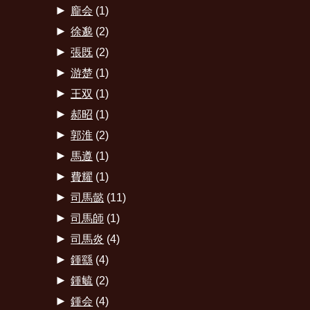
►
龐会
(1)
►
徐邈
(2)
►
張既
(2)
►
游楚
(1)
►
王双
(1)
►
郝昭
(1)
►
郭淮
(2)
►
馬遵
(1)
►
費耀
(1)
►
司馬懿
(11)
►
司馬師
(1)
►
司馬炎
(4)
►
鍾繇
(4)
►
鍾毓
(2)
►
鍾会
(4)