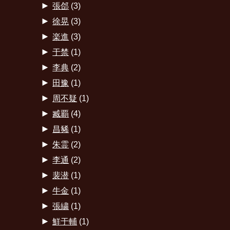
►
張郃
(3)
►
徐晃
(3)
►
楽進
(3)
►
于禁
(1)
►
李典
(2)
►
田豫
(1)
►
周不疑
(1)
►
臧覇
(4)
►
昌豨
(1)
►
朱霊
(2)
►
李通
(2)
►
裴潜
(1)
►
牛金
(1)
►
張繍
(1)
►
鮮于輔
(1)