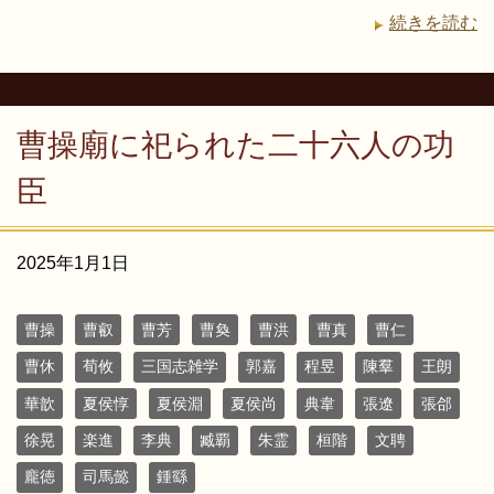
続きを読む
曹操廟に祀られた二十六人の功
臣
2025年1月1日
曹操
曹叡
曹芳
曹奐
曹洪
曹真
曹仁
曹休
荀攸
三国志雑学
郭嘉
程昱
陳羣
王朗
華歆
夏侯惇
夏侯淵
夏侯尚
典韋
張遼
張郃
徐晃
楽進
李典
臧覇
朱霊
桓階
文聘
龐徳
司馬懿
鍾繇