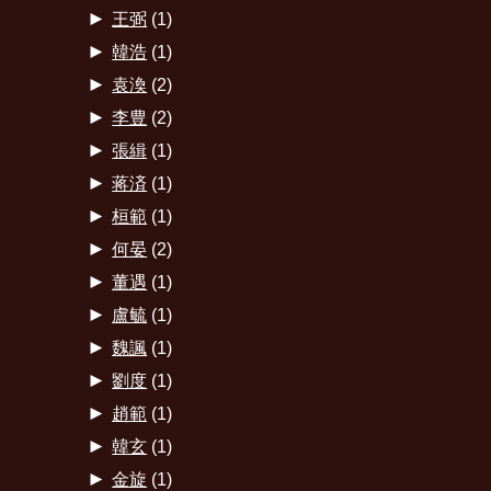
►
王弼
(1)
►
韓浩
(1)
►
袁渙
(2)
►
李豊
(2)
►
張緝
(1)
►
蒋済
(1)
►
桓範
(1)
►
何晏
(2)
►
董遇
(1)
►
盧毓
(1)
►
魏諷
(1)
►
劉度
(1)
►
趙範
(1)
►
韓玄
(1)
►
金旋
(1)