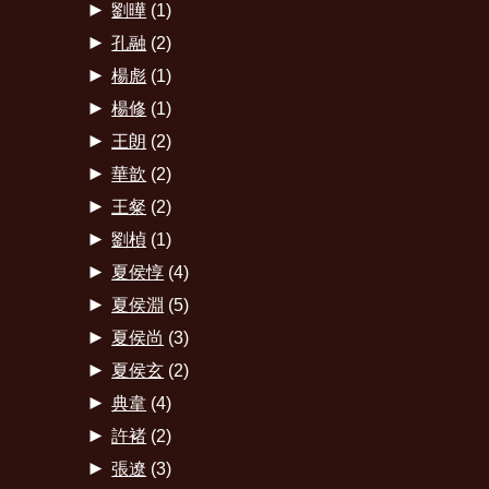
►
劉曄
(1)
►
孔融
(2)
►
楊彪
(1)
►
楊修
(1)
►
王朗
(2)
►
華歆
(2)
►
王粲
(2)
►
劉楨
(1)
►
夏侯惇
(4)
►
夏侯淵
(5)
►
夏侯尚
(3)
►
夏侯玄
(2)
►
典韋
(4)
►
許褚
(2)
►
張遼
(3)