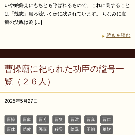
いや絵餅えにもちとも呼ばれるもので、これに関すること
は「魏志」盧ろ毓いく伝に残されています。 ちなみに盧
毓の父親は劉 […]
続きを読む
曹操廟に祀られた功臣の諡号一
覧（２６人）
2025年5月27日
曹操
曹叡
曹芳
曹奐
曹洪
曹真
曹仁
曹休
荀攸
郭嘉
程昱
陳羣
王朗
華歆