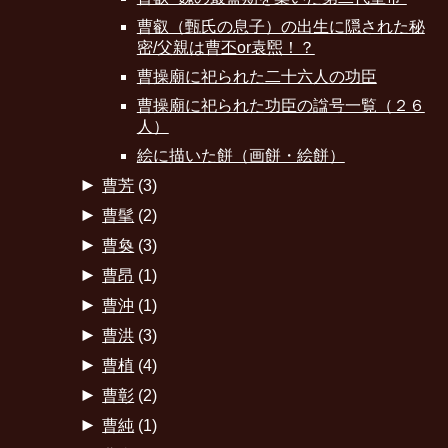
曹叡（甄氏の息子）の出生に隠された秘
密/父親は曹丕or袁煕！？
曹操廟に祀られた二十六人の功臣
曹操廟に祀られた功臣の諡号一覧（２６
人）
絵に描いた餅（画餅・絵餅）
►
曹芳
(3)
►
曹髦
(2)
►
曹奐
(3)
►
曹昂
(1)
►
曹沖
(1)
►
曹洪
(3)
►
曹植
(4)
►
曹彰
(2)
►
曹純
(1)