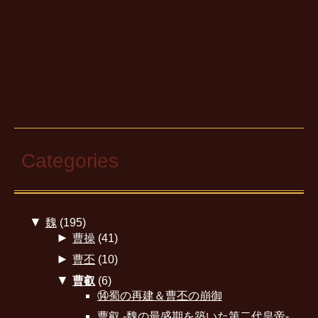
Categories
▼
魏
(195)
►
曹操
(41)
►
曹丕
(10)
▼
曹叡
(6)
⑭蜀の再建＆曹丕の崩御
曹叡 -魏の最盛期を築いた第二代皇帝-