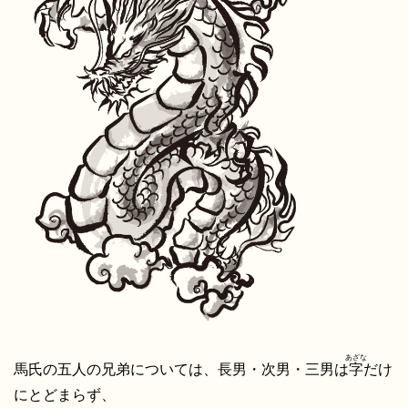
あざな
馬氏の五人の兄弟については、長男・次男・三男は
字
だけ
にとどまらず、