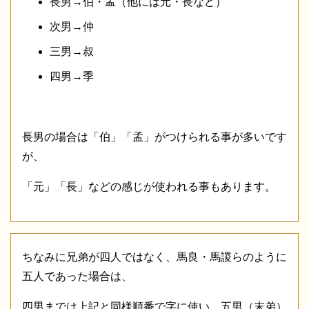
長男→伯・孟（他には
元・長など）
次男→仲
三男→叔
四男→季
長男の場合は「伯」「孟」がつけられる事が多いです
が、
「元」「長」などの感じが使われる事もあります。
ちなみに兄弟が四人ではなく、馬良・馬謖らのように
五人であった場合は、
四男までは上記と同様順番で字に使い、五男（末弟）