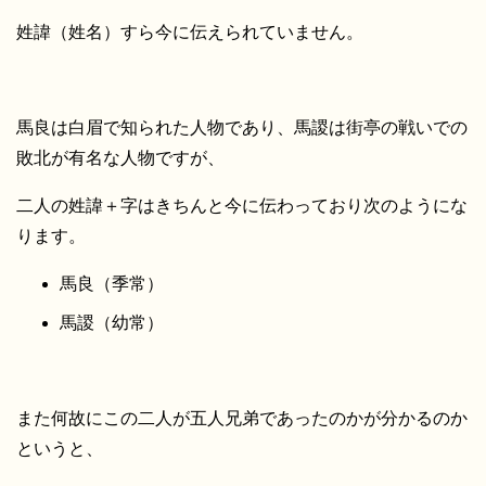
姓諱（姓名）すら今に伝えられていません。
馬良は白眉で知られた人物であり、馬謖は街亭の戦いでの
敗北が有名な人物ですが、
二人の姓諱＋字はきちんと今に伝わっており次のようにな
ります。
馬良（季常）
馬謖（幼常）
また何故にこの二人が五人兄弟であったのかが分かるのか
というと、