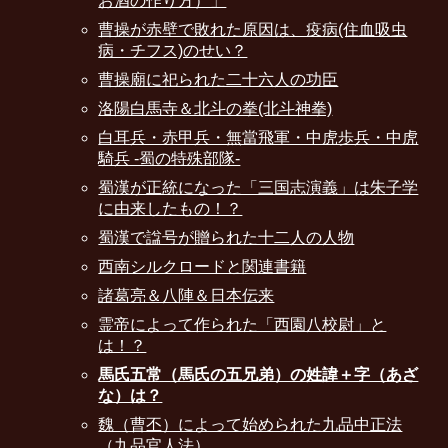
お酒の作り方）」
曹操が赤壁で敗れた原因は、疫病(住血吸虫
病・チフス)のせい？
曹操廟に祀られた二十六人の功臣
洛陽白馬寺＆北斗の拳(北斗神拳)
白耳兵・赤甲兵・無當飛軍・中虎歩兵・中虎
騎兵 -蜀の特殊部隊-
蜀漢が正統になった「三国志演義」は朱子学
に由来したもの！？
蜀漢で諡号が贈られた十二人の人物
西南シルクロードと関連書籍
諸葛亮＆八陣＆日本伝来
霊帝によって作られた「西園八校尉」と
は！？
馬氏五常（馬氏の五兄弟）の姓諱＋字（あざ
な）は？
魏（曹丕）によって始められた九品中正法
（九品官人法）