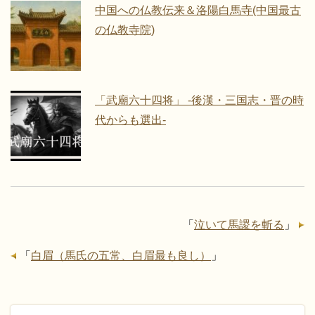
中国への仏教伝来＆洛陽白馬寺(中国最古
の仏教寺院)
「武廟六十四将」 -後漢・三国志・晋の時
代からも選出-
「
泣いて馬謖を斬る
」
「
白眉（馬氏の五常、白眉最も良し）
」