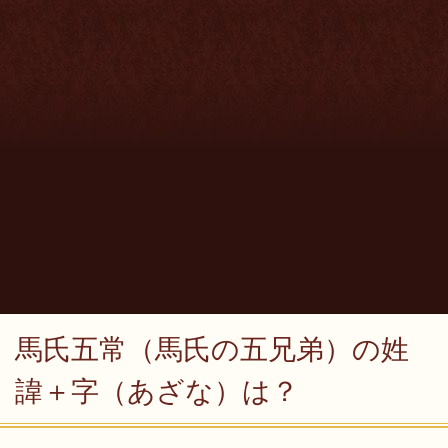
馬氏五常（馬氏の五兄弟）の姓
諱＋字（あざな）は？