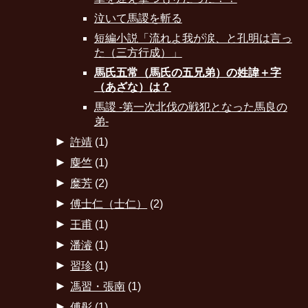
泣いて馬謖を斬る
短編小説「流れよ我が涙、と孔明は言っ
た（三方行成）」
馬氏五常（馬氏の五兄弟）の姓諱＋字
（あざな）は？
馬謖 -第一次北伐の戦犯となった馬良の
弟-
►
許靖
(1)
►
麋竺
(1)
►
糜芳
(2)
►
傅士仁（士仁）
(2)
►
王甫
(1)
►
潘濬
(1)
►
習珍
(1)
►
馮習・張南
(1)
►
傅彤
(1)