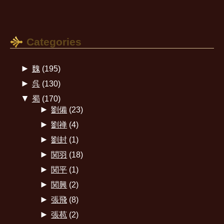
Categories
►
魏
(195)
►
呉
(130)
▼
蜀
(170)
►
劉備
(23)
►
劉禅
(4)
►
劉封
(1)
►
関羽
(18)
►
関平
(1)
►
関興
(2)
►
張飛
(8)
►
張苞
(2)