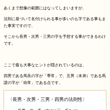
あくまで想像の範囲にはなってしまいますが、
法則に基づいて名付けられる事が多いのも字である事もま
た事実ですので、
そこから長男・次男・三男の字を予想する事ができるわけ
です。
ここで最も大事なヒントが隠されているのは、
四男である馬良の字が「季常」で、
五男（末弟）である馬
謖の字が「幼常」である点です。
〈長男・次男・三男・四男の法則性〉