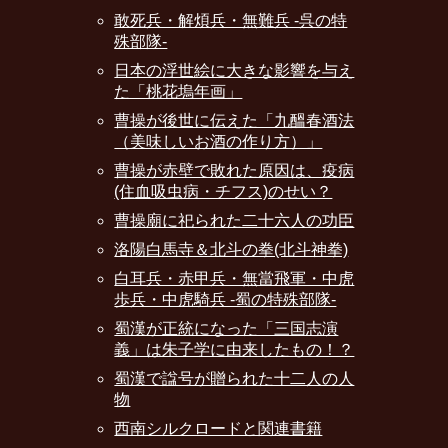
敢死兵・解煩兵・無難兵 -呉の特
殊部隊-
日本の浮世絵に大きな影響を与え
た「桃花塢年画」
曹操が後世に伝えた「九醞春酒法
（美味しいお酒の作り方）」
曹操が赤壁で敗れた原因は、疫病
(住血吸虫病・チフス)のせい？
曹操廟に祀られた二十六人の功臣
洛陽白馬寺＆北斗の拳(北斗神拳)
白耳兵・赤甲兵・無當飛軍・中虎
歩兵・中虎騎兵 -蜀の特殊部隊-
蜀漢が正統になった「三国志演
義」は朱子学に由来したもの！？
蜀漢で諡号が贈られた十二人の人
物
西南シルクロードと関連書籍