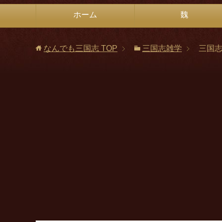
ホーム
魏
なんでも三国志
TOP
三国志雑学
三国