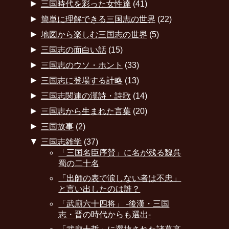
►
三国時代を彩った女性達
(41)
►
簡単に理解できる三国志の世界
(22)
►
地図から楽しむ三国志の世界
(5)
►
三国志の面白い話
(15)
►
三国志のウソ・ホント
(33)
►
三国志に登場する計略
(13)
►
三国志関連の漢詩・詩歌
(14)
►
三国志から生まれた言葉
(20)
►
三国故事
(2)
▼
三国志雑学
(37)
「三国名臣序賛」に名が残る魏呉
蜀の二十名
「出師の表で涙しない者は不忠」
と言い出したのは誰？
「武廟六十四将」 -後漢・三国
志・晋の時代からも選出-