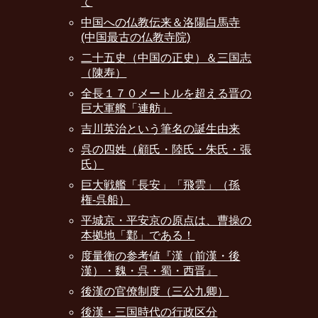
て
中国への仏教伝来＆洛陽白馬寺
(中国最古の仏教寺院)
二十五史（中国の正史）＆三国志
（陳寿）
全長１７０メートルを超える晋の
巨大軍艦「連舫」
吉川英治という筆名の誕生由来
呉の四姓（顧氏・陸氏・朱氏・張
氏）
巨大戦艦「長安」「飛雲」（孫
権-呉船）
平城京・平安京の原点は、曹操の
本拠地「鄴」である！
度量衡の参考値『漢（前漢・後
漢）・魏・呉・蜀・西晋』
後漢の官僚制度（三公九卿）
後漢・三国時代の行政区分