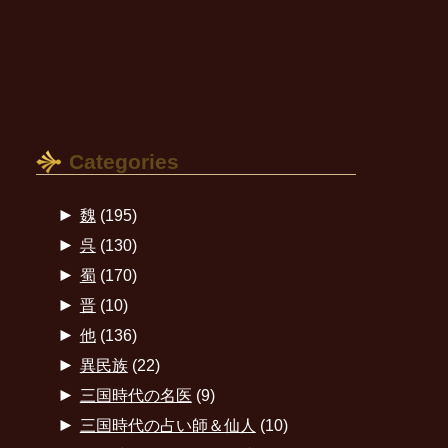
Categories
►
魏
(195)
►
呉
(130)
►
蜀
(170)
►
晋
(10)
►
他
(136)
►
異民族
(22)
►
三国時代の名医
(9)
►
三国時代の占い師＆仙人
(10)