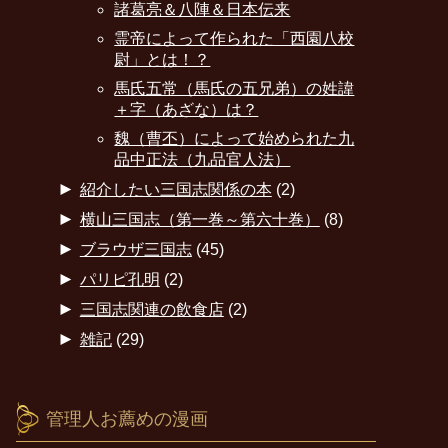
諸葛亮＆八陣＆日本伝来
霊帝によって作られた「西園八校
尉」とは！？
馬氏五常（馬氏の五兄弟）の姓諱
＋字（あざな）は？
魏（曹丕）によって始められた九
品中正法（九品官人法）
►
紹介したい三国志関係の本
(2)
►
横山三国志（第一巻～第六十巻）
(8)
►
ブラウザ三国志
(45)
►
パリピ孔明
(2)
►
三国志関連の飲食店
(2)
►
雑記
(29)
管理人お薦めの漫画