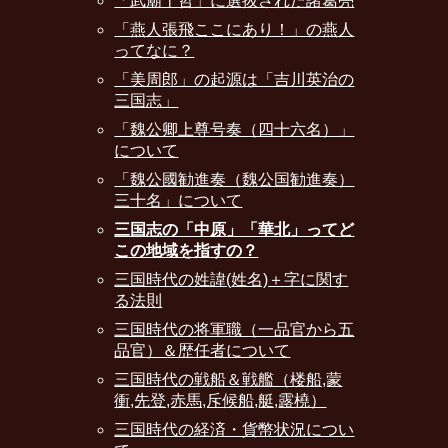
「武廟十哲」に選抜された諸葛亮
「燕人張飛ここにあり！」の燕人
ってなに？
「美周郎」の起源は「吉川英治の
三国志」
「魏公卿上尊号奏（四十六名）」
について
「魏公國勧進奏（魏公国勧進奏）
三十名」について
三国志の「中原」「華北」ってど
この地域を指すの？
三国時代の姓諱(姓名)＋字に関す
る法則
三国時代の将軍職（一品官から五
品官）＆歴任者について
三国時代の戦船＆戦艦（楼船,蒙
衝,先登,赤馬,斥候船,艇,露橈）
三国時代の経済・貨幣状況につい