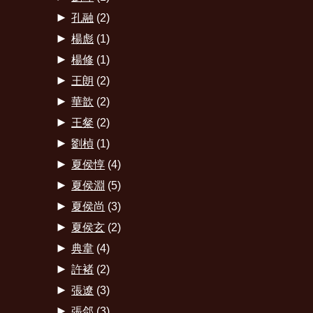
►
孔融
(2)
►
楊彪
(1)
►
楊修
(1)
►
王朗
(2)
►
華歆
(2)
►
王粲
(2)
►
劉楨
(1)
►
夏侯惇
(4)
►
夏侯淵
(5)
►
夏侯尚
(3)
►
夏侯玄
(2)
►
典韋
(4)
►
許褚
(2)
►
張遼
(3)
►
張郃
(3)