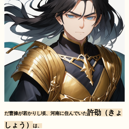
許劭（きょ
だ曹操が若かりし頃、
河南に住んでいた
しょう）
は、