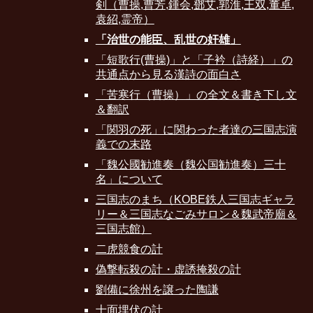
剣（曹操,曹芳,鍾会,鄧艾,郭淮,王双,董卓,
袁紹,霊帝）
「治世の能臣、乱世の奸雄」
「短歌行(曹操)」と「子衿（詩経）」の
共通点から見る漢詩の面白さ
「苦寒行（曹操）」の全文＆書き下し文
＆翻訳
「関羽の死」に関わった者達の三国志演
義での末路
「魏公國勧進奏（魏公国勧進奏）三十
名」について
三国志のまち（KOBE鉄人三国志ギャラ
リー＆三国志なごみサロン＆魏武帝廟＆
三国志館）
二虎競食の計
偽撃転殺の計・虚誘掩殺の計
劉備に徐州を譲った陶謙
十面埋伏の計