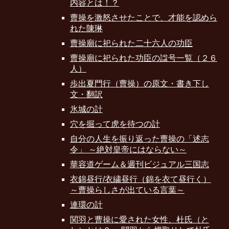
内容とは！？
曹操を激怒させたことで、才能を認めら
れた陳琳
曹操廟に祀られた二十六人の功臣
曹操廟に祀られた功臣の諡号一覧（２６
人）
歩出夏門行（曹操）の原文・書き下し
文・翻訳
氷城の計
穴を掘って虎を待つの計
自分の人生を振り返った曹操の「述志
令」 ～絶対皇帝にはならない～
華容道ゲーム＆週刊ビジュアル三国志
衣錦昼行/衣繍昼行（錦を衣て昼行く）
～曹操らしさが出ている言葉～
連環の計
関羽と曹操に愛された女性、杜氏（と