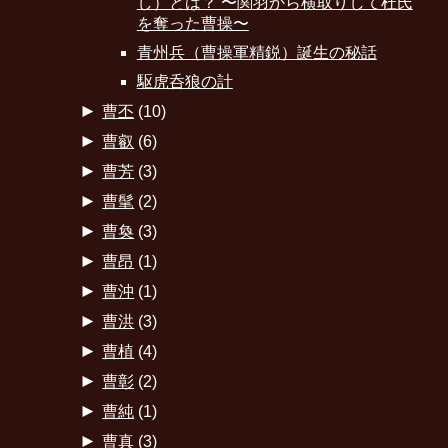
し）とは？ 〜関羽から横取りして杜氏
を奪った曹操〜
青州兵（曹操軍精鋭）誕生の秘話
駆虎呑狼の計
►
曹丕
(10)
►
曹叡
(6)
►
曹芳
(3)
►
曹髦
(2)
►
曹奐
(3)
►
曹昂
(1)
►
曹沖
(1)
►
曹洪
(3)
►
曹植
(4)
►
曹彰
(2)
►
曹純
(1)
►
曹真
(3)