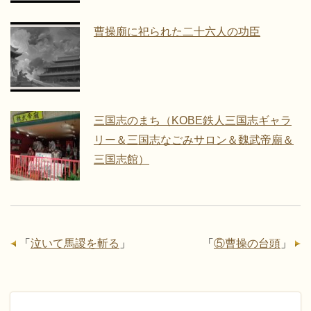
曹操廟に祀られた二十六人の功臣
三国志のまち（KOBE鉄人三国志ギャラ
リー＆三国志なごみサロン＆魏武帝廟＆
三国志館）
「
泣いて馬謖を斬る
」
「
⑤曹操の台頭
」