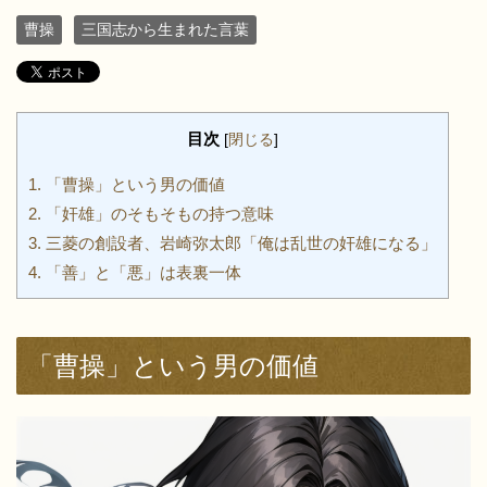
曹操
三国志から生まれた言葉
目次
[
閉じる
]
1.
「曹操」という男の価値
2.
「奸雄」のそもそもの持つ意味
3.
三菱の創設者、岩崎弥太郎「俺は乱世の奸雄になる」
4.
「善」と「悪」は表裏一体
「曹操」という男の価値