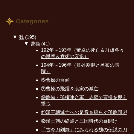
Categories
▼
魏
(195)
▼
曹操
(41)
192年～193年（董卓の死亡＆群雄各々
の思惑＆袁術の衰退）
194年～196年（群雄割拠と呂布の暗
躍）
⑤曹操の台頭
⑦曹操の飛躍＆袁家の滅亡
⑨劉備・孫権連合軍、赤壁で曹操を迎え
撃つ
⑪漢王朝滅亡への足音＆揺らぐ孫劉同盟
⑫漢王朝の終焉と三国時代の幕開け
「古今刀剣録」にみられる魏の伝説の刀