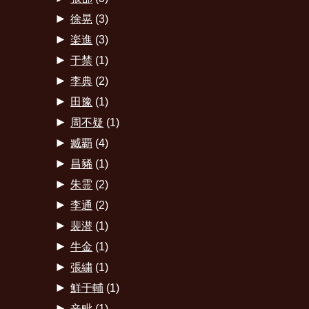
►
徐晃
(3)
►
楽進
(3)
►
于禁
(1)
►
李典
(2)
►
田豫
(1)
►
周不疑
(1)
►
臧覇
(4)
►
昌豨
(1)
►
朱霊
(2)
►
李通
(2)
►
裴潜
(1)
►
牛金
(1)
►
張繍
(1)
►
鮮于輔
(1)
►
辛毗
(1)