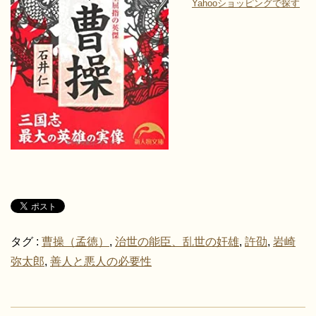
Yahooショッピングで探す
タグ :
曹操（孟徳）
,
治世の能臣、乱世の奸雄
,
許劭
,
岩崎
弥太郎
,
善人と悪人の必要性