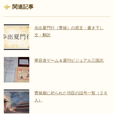
関連記事
歩出夏門行（曹操）の原文・書き下し
文・翻訳
華容道ゲーム＆週刊ビジュアル三国志
曹操廟に祀られた功臣の諡号一覧（２６
人）