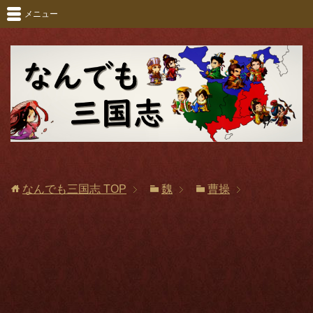
メニュー
なんでも三国志
TOP
魏
曹操