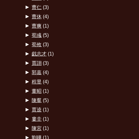
►
曹仁
(3)
►
曹休
(4)
►
曹爽
(1)
►
荀彧
(5)
►
荀攸
(3)
►
戯志才
(1)
►
賈詡
(3)
►
郭嘉
(4)
►
程昱
(4)
►
董昭
(1)
►
陳羣
(5)
►
賈逵
(1)
►
婁圭
(1)
►
陳宮
(1)
►
劉曄
(1)