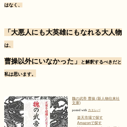
はなく、
「大悪人にも大英雄にもなれる大人物
は、
曹操以外にいなかった」
と解釈するべきだと
私は思います。
魏の武帝 曹操 (新人物往来社
文庫)
posted with
カエレバ
楽天市場で探す
Amazonで探す