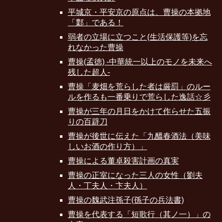
平城京・平安京の原点は、曹操の本拠地
「鄴」である！
弱者の立場に立つこと(生活保護等)を忘
れなかった曹操
曹操(孟徳) -中華統一以上のモノを未来へ
残した超人-
曹操「麦畑を荒らした者は厳罰」のルー
ルを作るも一番乗りで荒らした逸話☆彡
曹操が三年の月日をかけて作らせた五振
りの百辟刀
曹操が後世に伝えた「九醞春酒法（美味
しいお酒の作り方）」
曹操による董卓殺害計画の真実
曹操の正室になった三人の女性（劉夫
人・丁夫人・卞夫人）
曹操の魏武注孫子(孫子の兵法書)
曹操を代表する「短歌行（其ノ一）」の